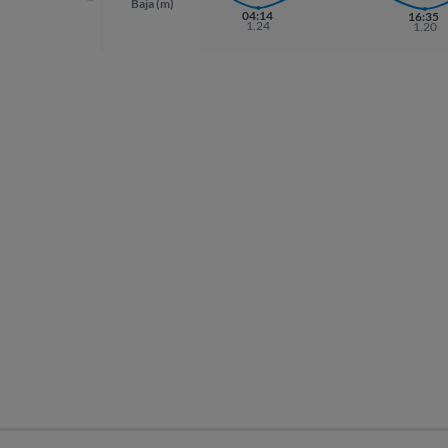
Baja (m)
04:14
16:35
1.24
1.20