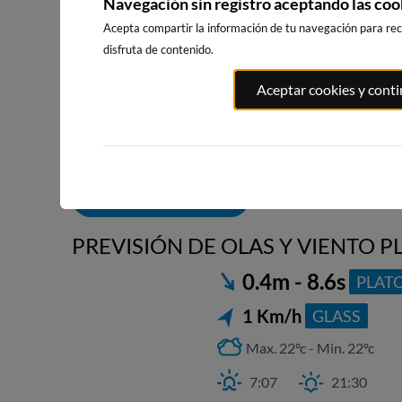
Navegación sin registro aceptando las coo
Acepta compartir la información de tu navegación para reci
disfruta de contenido.
ATXABIRIBIL
PLAYA DE EL RIS
EL BRUSCO
Aceptar cookies y cont
SOPELANA
12km · Arnuero
7km · Noja
36km · Sopel
0.6 m
0.6 m
PEQUEÑO
PEQUEÑO
0.5 m
CHOPI
ALERTAS DE OLAS
PREVISIÓN DE OLAS Y VIENTO P
0.4m - 8.6s
PLAT
1 Km/h
GLASS
Max. 22ºc - Min. 22ºc
7:07
21:30