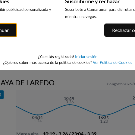
kies
Suscribirme y rechazar
bir publicidad personalizada y
Suscríbete a Camaramar para disfrutar de
mientras navegas.
SATURRARAN
MUTRIKU KAIA
 -
ALKOLEA / AR
inuar
Rechazar co
MUTRIKU
84km · Mutriku
86km · Mutriku
ana
87km · Mutriku
0.0 m
0.0 m
CHOPI
CHOPI
0.6 m
CHOPI
¿Ya estás registrado?
Iniciar sesión
¿Quieres saber más acerca de la política de cookies?
Ver Política de Cookies
LAYA DE LAREDO
06 agosto 2026 /
O
21:57
2
10:19
3.58
3.26
04:14
16:35
1.24
1.20
Marea alta
10:19 - 3.26 / 23:04 - 3.39