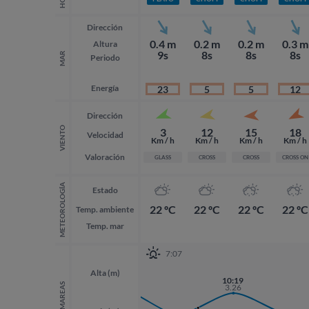
Dirección
0.4 m
0.2 m
0.2 m
0.3 m
Altura
9s
8s
8s
8s
MAR
Periodo
Energía
23
5
5
12
Dirección
VIENTO
3
12
15
18
Velocidad
Km / h
Km / h
Km / h
Km / h
Valoración
GLASS
CROSS
CROSS
CROSS ON
METEOROLOGÍA
Estado
22 ºC
22 ºC
22 ºC
22 ºC
Temp. ambiente
Temp. mar
7:07
Alta (m)
21:57
10:19
3.58
MAREAS
3.26