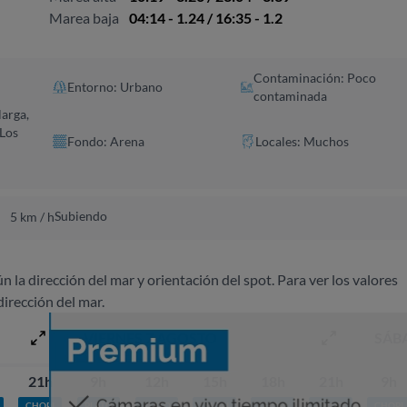
Marea baja
04:14 - 1.24 / 16:35 - 1.2
Contaminación: Poco
Entorno: Urbano
contaminada
larga,
 Los
Fondo: Arena
Locales: Muchos
Subiendo
5 km / h
ún la dirección del mar y orientación del spot. Para ver los valores
dirección del mar.
VIERNES 7 AGOSTO
SÁB
21h
9h
12h
15h
18h
21h
9h
CHOPI
PLATO
PLATO
CHOPI
CHOPI
CHOPI
CHOPI