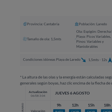
Provincia: Cantabria
Población: Laredo
Ola: Espigón: Derecha 
Playa: Picos Variables,
Tamaño de ola: 1,5mts
Pinos: Variables y
Maniobrables
Condiciones idóneas Playa de Laredo
1,5mts - 12s
* La altura de las olas y la energía están calculadas seg
generales según boyas, haz clic encima de la flecha de 
Actualización
JUEVES 6 AGOSTO
06/08 3:04
9h
12h
15h
18h
HORARIO
Valoración
PLATO
CHOPI
CHOPI
CHOPI