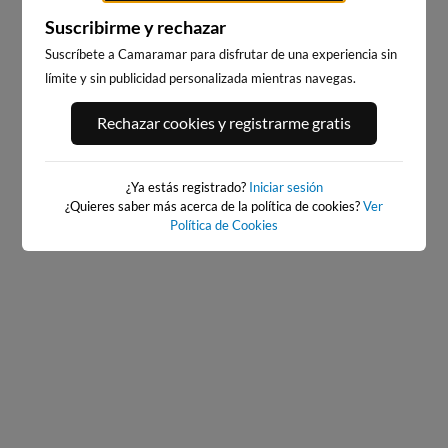
Suscribirme y rechazar
Suscríbete a Camaramar para disfrutar de una experiencia sin
límite y sin publicidad personalizada mientras navegas.
PORT ANDRATX
PLAYA DE LA GRAVA
Rechazar cookies y registrarme gratis
121km · Andratx
108km · Xàbia-Jávea
0.1 m
PLATO
¿Ya estás registrado?
Iniciar sesión
¿Quieres saber más acerca de la política de cookies?
Ver
Política de Cookies