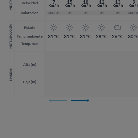
VIENTO
7
15
18
12
13
9
Velocidad
Km / h
Km / h
Km / h
Km / h
Km / h
Km / 
Valoración
CROSS ON
ON
ON
ON
ON
CROSS 
METEOROLOGÍA
Estado
31 ºC
31 ºC
31 ºC
28 ºC
26 ºC
30 º
Temp. ambiente
Temp. mar
Alta (m)
MAREAS
Baja (m)