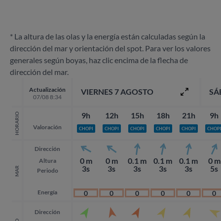
* La altura de las olas y la energía están calculadas según la
dirección del mar y orientación del spot. Para ver los valores
generales según boyas, haz clic encima de la flecha de
dirección del mar.
Actualización
VIERNES 7 AGOSTO
SÁ
07/08 8:34
9h
12h
15h
18h
21h
9h
HORARIO
Valoración
CHOPI
CHOPI
CHOPI
CHOPI
CHOPI
CHOP
Dirección
0 m
0 m
0.1 m
0.1 m
0.1 m
0 m
Altura
3s
3s
3s
3s
3s
5s
MAR
Periodo
Energía
0
0
0
0
0
0
Dirección