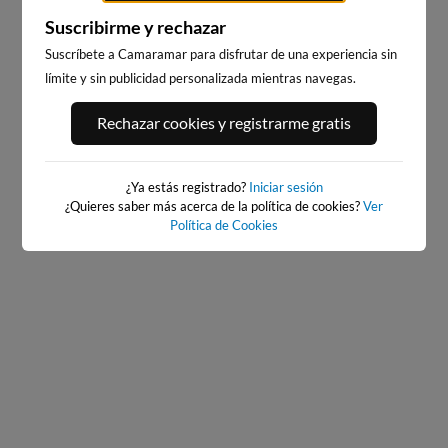
Suscribirme y rechazar
Suscríbete a Camaramar para disfrutar de una experiencia sin
límite y sin publicidad personalizada mientras navegas.
CALA DELS LLENGUADETS,
PUNTA PRIMA, SALOU
Rechazar cookies y registrarme gratis
SALOU
1km · Salou
1km · Salou
0.0 m
CHOPI
0.0 m
CHOPI
¿Ya estás registrado?
Iniciar sesión
¿Quieres saber más acerca de la política de cookies?
Ver
Política de Cookies