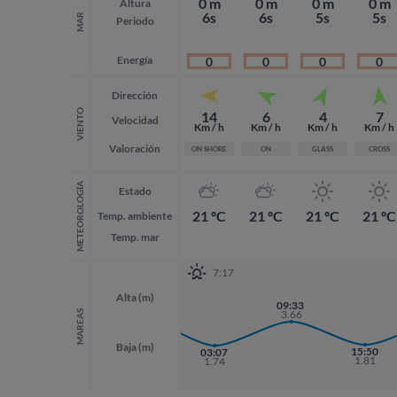
0 m
0 m
0 m
0 m
Altura
6s
6s
5s
5s
MAR
Periodo
Energía
0
0
0
0
Dirección
VIENTO
14
6
4
7
Velocidad
Km / h
Km / h
Km / h
Km / h
Valoración
ON SHORE
ON
GLASS
CROSS
METEOROLOGÍA
Estado
21 ºC
21 ºC
21 ºC
21 ºC
Temp. ambiente
Temp. mar
7:17
Alta (m)
20:55
09:33
3.76
3.66
MAREAS
Baja (m)
15:50
03:07
1.81
1.74