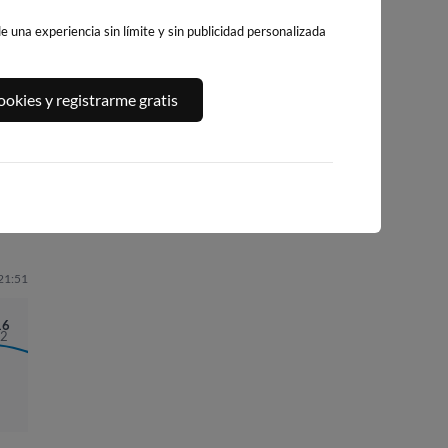
 una experiencia sin límite y sin publicidad personalizada
PENEDO DO GALO
PLAYA DE SAN
PLAYA DE COVAS
okies y registrarme gratis
ROMAN (AREA
148km · Viveiro
148km · Viveiro
GRANDE)
0.0 m
CHOPI
0.0 m
CHOPI
150km · O Vicedo
0.1 m
CHOPI
 21:51
16
62
04:26
1.84