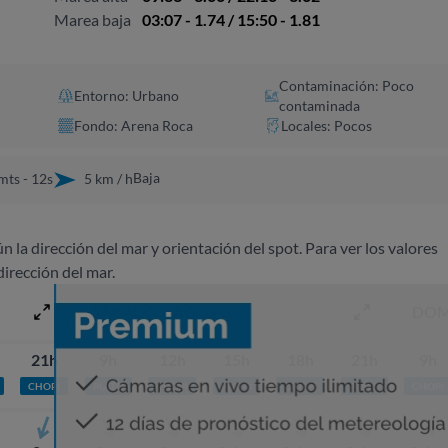
Marea baja
03:07 - 1.74 / 15:50 - 1.81
Contaminación: Poco
Entorno: Urbano
contaminada
Fondo: Arena Roca
Locales: Pocos
Baja
mts - 12s
5 km / h
ún la dirección del mar y orientación del spot. Para ver los valores
dirección del mar.
SÁBADO 8 AGOSTO
DOM
21h
9h
12h
15h
18h
21h
9h
CHOPI
PLATO
CHOPI
PLATO
CHOPI
PLATO
CHOPI