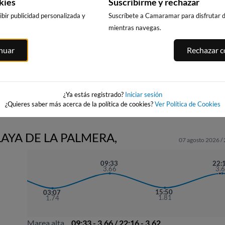
kies
Suscribirme y rechazar
bir publicidad personalizada y
Suscríbete a Camaramar para disfrutar de
mientras navegas.
PLAYA DA
BURELA
RIBADEO
inuar
Rechazar co
RAPADOIRA
128km · Burela
deo
102km · Ribadeo
119km · Foz
0.1 m
0.0 m
CHOPI
CHOPI
0.1 m
CHOPI
¿Ya estás registrado?
Iniciar sesión
¿Quieres saber más acerca de la política de cookies?
Ver Política de Cookies
LAYA DE LA PALMERA,
07 agosto 2026 /
:55
09:33
22:
76
3.66
3.
15:50
03:07
1.81
1.74
Marea alta
09:33 - 3.66 / 22:16 - 3.62