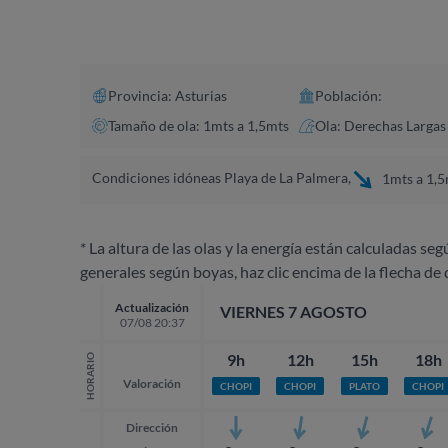
Provincia: Asturias
Población:
Tamaño de ola: 1mts a 1,5mts
Ola: Derechas Largas
Condiciones idóneas Playa de La Palmera,
1mts a 1,5
* La altura de las olas y la energía están calculadas seg
generales según boyas, haz clic encima de la flecha de 
Actualización
VIERNES 7 AGOSTO
07/08 20:37
9h
12h
15h
18h
HORARIO
Valoración
CHOPI
CHOPI
PLATO
CHOPI
Dirección