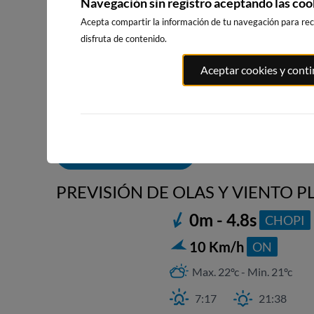
Navegación sin registro aceptando las coo
Acepta compartir la información de tu navegación para reci
disfruta de contenido.
PLAYA DE
PLAYA DE
ILLA PACHA
Aceptar cookies y cont
SALINAS, SALINAS
SALINAS, SALINAS
102km · Riba
ESTE
OESTE
0.0 m
CHOPI
16km · Salinas
16km · Salinas
0.1 m
0.1 m
CHOPI
CHOPI
ALERTAS DE OLAS
PREVISIÓN DE OLAS Y VIENTO P
0m - 4.8s
CHOPI
20
3.
10 Km/h
ON
Max. 22ºc - Min. 21ºc
7:17
21:38