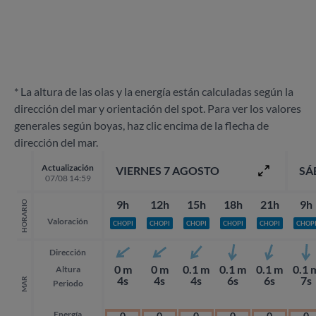
* La altura de las olas y la energía están calculadas según la
dirección del mar y orientación del spot. Para ver los valores
generales según boyas, haz clic encima de la flecha de
dirección del mar.
Actualización
VIERNES 7 AGOSTO
SÁ
07/08 14:59
9h
12h
15h
18h
21h
9h
HORARIO
Valoración
CHOPI
CHOPI
CHOPI
CHOPI
CHOPI
CHOP
Dirección
0 m
0 m
0.1 m
0.1 m
0.1 m
0.1 
Altura
4s
4s
4s
6s
6s
7s
MAR
Periodo
Energía
0
0
0
0
0
0