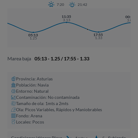
7:20
21:42
:53
11:35
00:14
.19
3.13
3.07
17:55
05:13
1.33
1.25
Marea baja
05:13 - 1.25 / 17:55 - 1.33
Provincia: Asturias
Población: Navia
Entorno: Natural
Contaminación: No contaminada
Tamaño de ola: 1mts a 2mts
Ola: Picos Variables, Rápidos y Maniobrables
Fondo: Arena
Locales: Pocos
Condiciones idóneas Playa
Subiendo,
1mts a
5