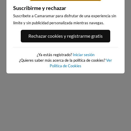
Suscribirme y rechazar
Suscríbete a Camaramar para disfrutar de una experiencia sin
límite y sin publicidad personalizada mientras navegas.
ILLA PACHA
RIBADEO
Rechazar cookies y registrarme gratis
30km · Ribadeo
30km · Ribadeo
0.2 m
0.2 m
CHOPI
CHOPI
¿Ya estás registrado?
Iniciar sesión
¿Quieres saber más acerca de la política de cookies?
Ver
Política de Cookies