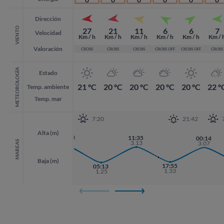
Dirección
VIENTO
27
21
11
6
6
7
Velocidad
Km / h
Km / h
Km / h
Km / h
Km / h
Km / 
Valoración
CROSS
CROSS
CROSS
CROSS OFF
CROSS OFF
CROSS
METEOROLOGÍA
Estado
21 ºC
20 ºC
20 ºC
20 ºC
20 ºC
22 º
Temp. ambiente
Temp. mar
7:20
21:42
Alta (m)
22:53
11:35
00:14
00:14
3.19
MAREAS
3.13
3.07
3.07
Baja (m)
17:55
17:55
05:13
1.33
1.33
1.25