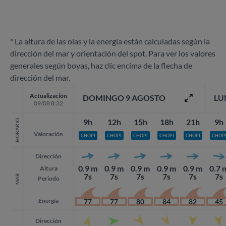
* La altura de las olas y la energía están calculadas según la
dirección del mar y orientación del spot. Para ver los valores
generales según boyas, haz clic encima de la flecha de
dirección del mar.
Actualización
DOMINGO 9 AGOSTO
LU
09/08 8:32
9h
12h
15h
18h
21h
9h
HORARIO
Valoración
CHOPI
CHOPI
CHOPI
CHOPI
CHOPI
CHOP
Dirección
0.9 m
0.9 m
0.9 m
0.9 m
0.9 m
0.7 
Altura
7s
7s
7s
7s
7s
7s
MAR
Periodo
Energía
77
77
80
84
82
45
Dirección