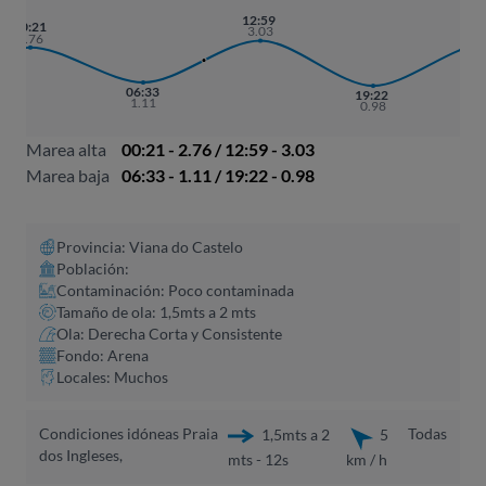
12:59
01
00:21
3.03
2.
2.76
06:33
19:22
1.11
0.98
Marea alta
00:21 - 2.76 / 12:59 - 3.03
Marea baja
06:33 - 1.11 / 19:22 - 0.98
Provincia: Viana do Castelo
Población:
Contaminación: Poco contaminada
Tamaño de ola: 1,5mts a 2 mts
Ola: Derecha Corta y Consistente
Fondo: Arena
Locales: Muchos
Condiciones idóneas Praia
Todas
1,5mts a 2
5
dos Ingleses,
mts - 12s
km / h