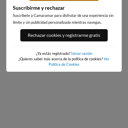
Suscribirme y rechazar
Suscríbete a Camaramar para disfrutar de una experiencia sin
límite y sin publicidad personalizada mientras navegas.
BAIONA_SANTA_MARTA
BAIONA
35km · Baiona
35km · Baiona
Rechazar cookies y registrarme gratis
0.0 m
CHOPI
0.0 m
CHOPI
¿Ya estás registrado?
Iniciar sesión
¿Quieres saber más acerca de la política de cookies?
Ver
Política de Cookies