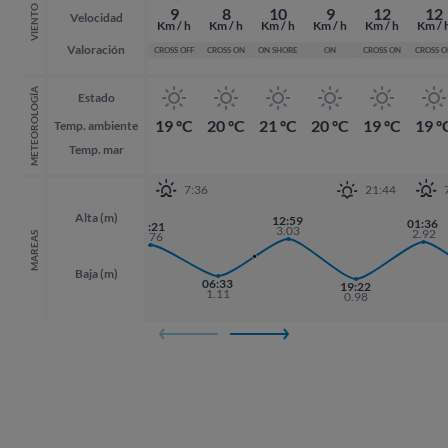
VIENTO
9
8
10
9
12
12
Velocidad
Km / h
Km / h
Km / h
Km / h
Km / h
Km / 
Valoración
CROSS OFF
CROSS ON
ON SHORE
ON
CROSS ON
CROSS 
METEOROLOGÍA
Estado
19 ºC
20 ºC
21 ºC
20 ºC
19 ºC
19 º
Temp. ambiente
Temp. mar
7:36
21:44
Alta (m)
12:59
01:36
01:36
00:21
3.03
2.92
2.92
2.76
MAREAS
Baja (m)
18:07
06:33
19:22
19:22
1.17
1.11
0.98
0.98