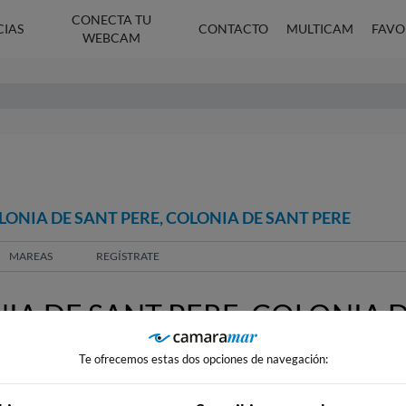
CONECTA TU
CIAS
CONTACTO
MULTICAM
FAVO
WEBCAM
ONIA DE SANT PERE, COLONIA DE SANT PERE
MAREAS
REGÍSTRATE
A DE SANT PERE, COLONIA 
Te ofrecemos estas dos opciones de navegación: