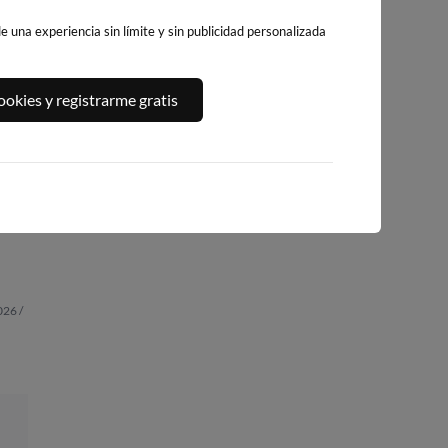
 una experiencia sin límite y sin publicidad personalizada
okies y registrarme gratis
PLAYA DEL
A,
PLATJA DE
PLAYA DEL FORT
ALGUER
LLEVANT - ELS
252km · Vinarós
245km · Ametlla de
PILONS
Mar
0.0 m
CHOPI
234km · Salou
0.0 m
CHOPI
0.0 m
CHOPI
026 /