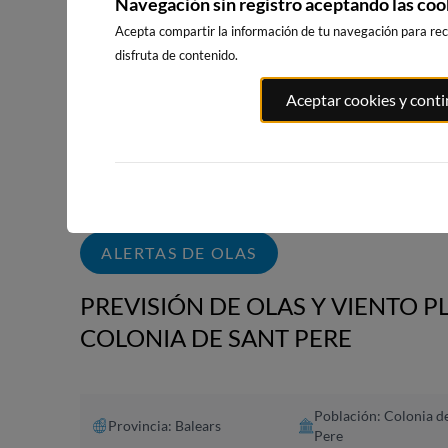
Navegación sin registro aceptando las coo
WEBCAMS CERCANAS
Acepta compartir la información de tu navegación para reci
disfruta de contenido.
Aceptar cookies y cont
PLAYA EL
PORT ANDRATX
PLAYA DE SITGES
MASNOU
79km · Andratx
208km · Sitges
210km · El M
0.0 m
CHOPI
0.0 m
CHOPI
ALERTAS DE OLAS
PREVISIÓN DE OLAS Y VIENTO P
COLONIA DE SANT PERE
Población: Colonia d
Provincia: Balears
Pere