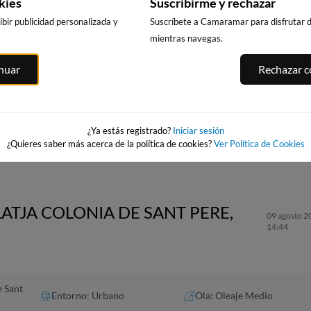
kies
Suscribirme y rechazar
bir publicidad personalizada y
Suscríbete a Camaramar para disfrutar de
mientras navegas.
inuar
Rechazar co
CALA DELS
PUNTA PRIMA,
PLATJA LLARG
LLENGUADETS,
SALOU
SALOU
SALOU
asnou
232km · Salou
233km · Salou
232km · Salou
0.0 m
0.0 m
CHOPI
CHOPI
¿Ya estás registrado?
Iniciar sesión
0.0 m
CHOPI
¿Quieres saber más acerca de la política de cookies?
Ver Política de Cookies
LATJA COLONIA DE SANT PERE,
09 agosto 2
14:44
e Sant
Entorno: Urbano
Ola: Oleaje Medio