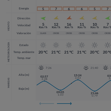
Energía
5
7
6
6
5
7
Dirección
VIENTO
5
12
16
11
10
7
Velocidad
Km / h
Km / h
Km / h
Km / h
Km / h
Km / 
Valoración
GLASS
CROSS
CROSS
CROSS
CROSS
CROSS
METEOROLOGÍA
Estado
20 ºC
21 ºC
21 ºC
21 ºC
20 ºC
20 º
Temp. ambiente
Temp. mar
7:26
21:40
Alta (m)
15:24
03
03
02:57
3.63
3
3
3.28
MAREAS
Baja (m)
20:44
09:05
21:46
21:46
1.06
1.03
0.79
0.79