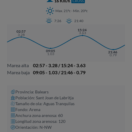
16 Km/h
CROSS
Max. 21ºc - Min. 20ºc
7:26
21:40
15:24
02:57
3.63
3.28
09:05
21:46
1.03
0.79
Marea alta
02:57 - 3.28 / 15:24 - 3.63
Marea baja
09:05 - 1.03 / 21:46 - 0.79
Provincia: Balears
Población: Sant Joan de Labritja
Tamaño de ola: Aguas Tranquilas
Fondo: Arena
Anchura zona arenosa: 60
Longitud zona arenosa: 120
Orientación: N-NW