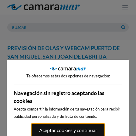
PREVISIÓN DE OLAS Y WEBCAM PUERTO DE
SAN MIGUEL, SANT JOAN DE LABRITJA
WEBCAM
PREVISIÓN
METEOROLOGÍA
MAREAS
Te ofrecemos estas dos opciones de navegación:
WEBCAM PUERTO DE SAN
MIGUEL, SANT JOAN DE
Navegación sin registro aceptando las
cookies
LABRITJA
Acepta compartir la información de tu navegación para recibir
publicidad personalizada y disfruta de contenido.
WEBCAMS CERCANAS
Aceptar cookies y continuar