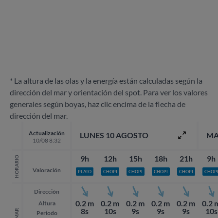
* La altura de las olas y la energía están calculadas según la
dirección del mar y orientación del spot. Para ver los valores
generales según boyas, haz clic encima de la flecha de
dirección del mar.
Actualización
LUNES 10 AGOSTO
MA
10/08 8:32
9h
12h
15h
18h
21h
9h
HORARIO
Valoración
PLATO
CHOPI
CHOPI
CHOPI
CHOPI
CHOP
Dirección
0.2 m
0.2 m
0.2 m
0.2 m
0.2 m
0.2 
Altura
8s
10s
9s
9s
9s
10s
MAR
Periodo