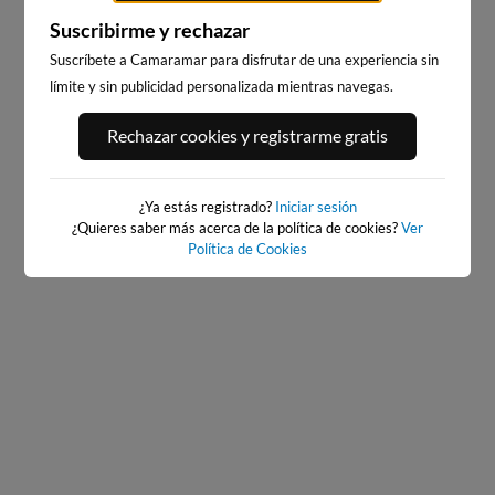
Suscribirme y rechazar
Suscríbete a Camaramar para disfrutar de una experiencia sin
límite y sin publicidad personalizada mientras navegas.
Rechazar cookies y registrarme gratis
PORT ANDRATX
PLAYA DE LA GRAVA
96km · Andratx
114km · Xàbia-Jávea
¿Ya estás registrado?
0.1 m
Iniciar sesión
CHOPI
¿Quieres saber más acerca de la política de cookies?
Ver
Política de Cookies