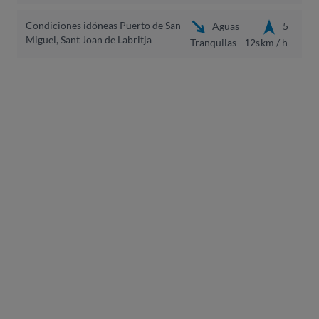
Condiciones idóneas Puerto de San
Aguas
5
Miguel, Sant Joan de Labritja
Tranquilas - 12s
km / h