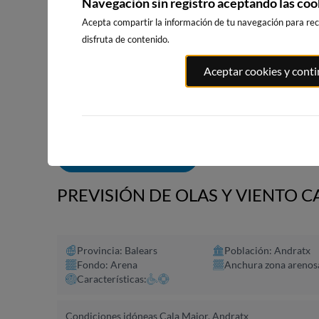
Navegación sin registro aceptando las coo
Acepta compartir la información de tu navegación para reci
disfruta de contenido.
PORT ANDRATX
PLAYA DE SITGES
PLAYA DEL 
Aceptar cookies y cont
4km · Andratx
195km · Sitges
196km · Vina
0.1 m
0.1 m
CHOPI
CHOPI
ALERTAS DE OLAS
PREVISIÓN DE OLAS Y VIENTO 
Provincia: Balears
Población: Andratx
Fondo: Arena
Anchura zona arenos
Características:
Condiciones idóneas Cala Major, Andratx