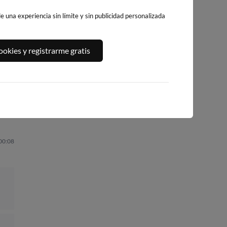
 una experiencia sin límite y sin publicidad personalizada
CALA DELS
,
PLATJA LLARGA,
PLATJA DE
okies y registrarme gratis
LLENGUADETS,
SALOU
LLEVANT - ELS
SALOU
PILONS
201km · Salou
200km · Salou
202km · Salou
0.1 m
CHOPI
0.1 m
0.1 m
CHOPI
CHOPI
 00:08