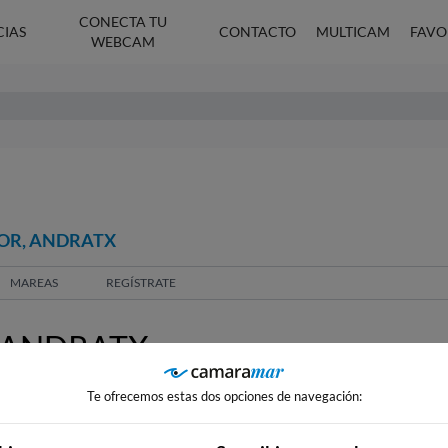
CONECTA TU
CIAS
CONTACTO
MULTICAM
FAVO
WEBCAM
JOR, ANDRATX
MAREAS
REGÍSTRATE
 ANDRATX
Te ofrecemos estas dos opciones de navegación: