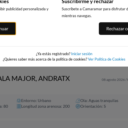
kies
Suscribirme y rechazar
bir publicidad personalizada y
Suscríbete a Camaramar para disfrutar de
mientras navegas.
PLAYA DE
PLAYA DE LA
PUNTA PRIMA
FORTI
inuar
Rechazar co
BENICARLÓ
PEÑÍSCOLA
SALOU
rós
196km · Benicarló
196km · Peñíscola
200km · Salou
0.1 m
0.1 m
0.1 m
CHOPI
CHOPI
CHOPI
¿Ya estás registrado?
Iniciar sesión
¿Quieres saber más acerca de la política de cookies?
Ver Política de Cookies
CALA MAJOR, ANDRATX
08 agosto 2026 /
Entorno: Urbano
Ola: Aguas tranquilas
a: 80
Longitud zona arenosa: 200
Orientación: S