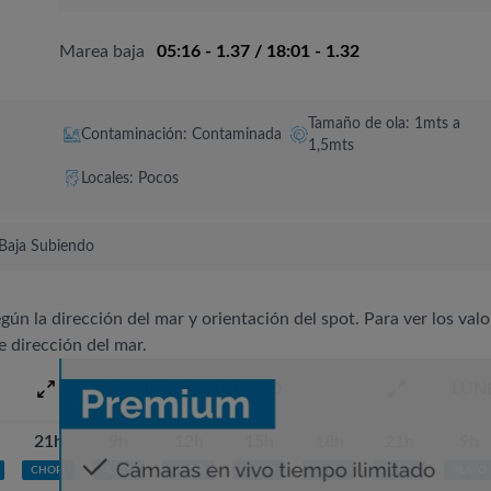
Marea baja
05:16 - 1.37 / 18:01 - 1.32
Tamaño de ola: 1mts a
Contaminación: Contaminada
1,5mts
Locales: Pocos
Baja Subiendo
egún la dirección del mar y orientación del spot. Para ver los valo
e dirección del mar.
DOMINGO 9 AGOSTO
LUN
21h
9h
12h
15h
18h
21h
9h
CHOPI
PLATO
CHOPI
CHOPI
CHOPI
CHOPI
PLATO