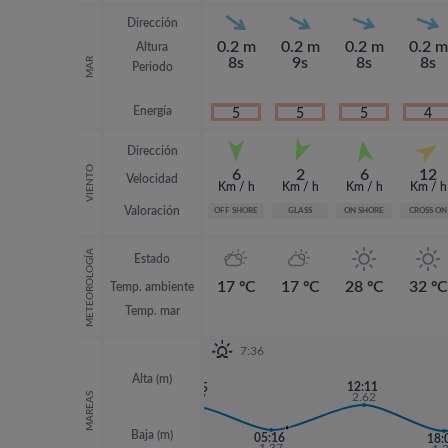
Dirección
0.2 m
0.2 m
0.2 m
0.2 m
Altura
8s
9s
8s
8s
MAR
Periodo
Energía
5
5
5
4
Dirección
VIENTO
6
2
6
12
Velocidad
Km / h
Km / h
Km / h
Km / h
Valoración
OFF SHORE
GLASS
ON SHORE
CROSS ON
METEOROLOGÍA
Estado
17 ºC
17 ºC
28 ºC
32 ºC
Temp. ambiente
Temp. mar
7:36
Alta (m)
12:11
23:25
MAREAS
2.62
2.57
Baja (m)
05:16
18:
18: