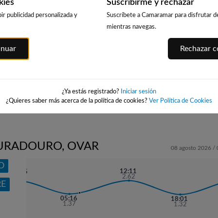
kies
Suscribirme y rechazar
ir publicidad personalizada y
Suscríbete a Camaramar para disfrutar de 
mientras navegas.
PUERTO DE
WEBCAM PLAYA
PLAYA DE AG
inuar
Rechazar co
CANGAS
DE MENDUIÑA
162km · Bueu
O
(RÍA DE ALDAN)
154km · Cangas
0.0 m
CHOPI
158km · Menduiña
0.0 m
CHOPI
as
0.0 m
CHOPI
¿Ya estás registrado?
Iniciar sesión
¿Quieres saber más acerca de la política de cookies?
Ver Política de Cookies
FURADOURO, OVAR
08 agosto 2026 / 
O
12:11
23:25
2.62
2.57
RE
05:16
18:01
1.37
1.32