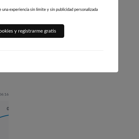
una experiencia sin límite y sin publicidad personalizada
ALTO DE
PLAYA DE LA SE
RELO
PLAYA DE AGUETE
okies y registrarme gratis
CASTROVE
(COMBARRO)
167km · Marin
172km · Pontevedra
174km · Casalvito
0.0 m
CHOPI
0.0 m
0.0 m
CHOPI
CHOPI
06:16
00:54
2.63