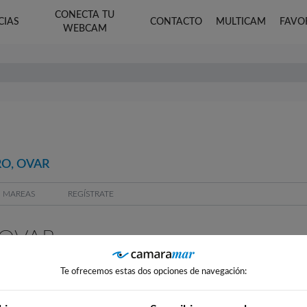
CONECTA TU
CIAS
CONTACTO
MULTICAM
FAVO
WEBCAM
O, OVAR
MAREAS
REGÍSTRATE
OVAR
Te ofrecemos estas dos opciones de navegación: