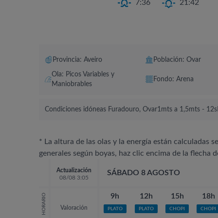
7:36
21:42
Provincia: Aveiro
Población: Ovar
Ola: Picos Variables y
Fondo: Arena
Maniobrables
Condiciones idóneas Furadouro, Ovar
1mts a 1,5mts - 12s
* La altura de las olas y la energía están calculadas s
generales según boyas, haz clic encima de la flecha d
Actualización
SÁBADO 8 AGOSTO
08/08 3:05
9h
12h
15h
18h
HORARIO
Valoración
PLATO
PLATO
CHOPI
CHOPI