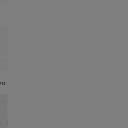
res
ES 10 AGOSTO
12h
15h
18h
21h
PLATO
PLATO
CHOPI
CHOPI