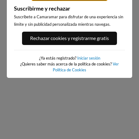
Suscribirme y rechazar
Suscríbete a Camaramar para disfrutar de una experiencia sin
límite y sin publicidad personalizada mientras navegas.
PORT ANDRATX
PLAYA DE SITGES
Rechazar cookies y registrarme gratis
12km · Andratx
185km · Sitges
0.1 m
CHOPI
¿Ya estás registrado?
Iniciar sesión
¿Quieres saber más acerca de la política de cookies?
Ver
Política de Cookies