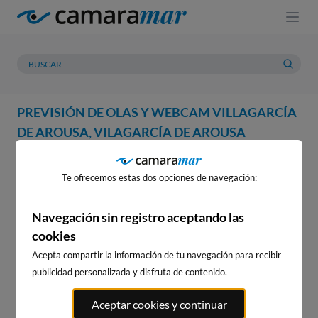
PREVISIÓN DE OLAS Y WEBCAM VILLAGARCÍA
DE AROUSA, VILAGARCÍA DE AROUSA
WEBCAM
PREVISIÓN
METEOROLOGÍA
MAREAS
Te ofrecemos estas dos opciones de navegación:
WEBCAM VILLAGARCÍA DE
AROUSA, VILAGARCÍA DE
Navegación sin registro aceptando las
cookies
AROUSA
Acepta compartir la información de tu navegación para recibir
publicidad personalizada y disfruta de contenido.
WEBCAMS CERCANAS
Aceptar cookies y continuar