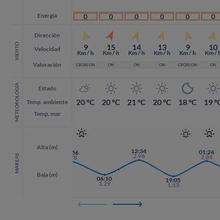
Energía
0
0
0
0
0
0
Dirección
VIENTO
9
15
14
13
9
10
Velocidad
Km / h
Km / h
Km / h
Km / h
Km / h
Km / 
Valoración
CROSS ON
ON
ON
ON
CROSS ON
ON
METEOROLOGÍA
Estado
20 ºC
20 ºC
21 ºC
20 ºC
18 ºC
19 º
Temp. ambiente
Temp. mar
Alta (m)
12:34
01:24
01:24
23:56
2.96
MAREAS
2.84
2.84
2.78
Baja (m)
06:10
19:05
19:05
1.29
1.13
1.13