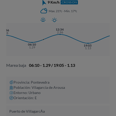
9 Km/h
CROSS ON
Max. 21ºc - Min. 17ºc
12:34
01:
23:56
2.96
2.
2.78
06:10
19:05
1.29
1.13
Marea baja
06:10 - 1.29 / 19:05 - 1.13
Provincia: Pontevedra
Población: Vilagarcía de Arousa
Entorno: Urbano
Orientación: E
Puerto de VillagarcÃ­a