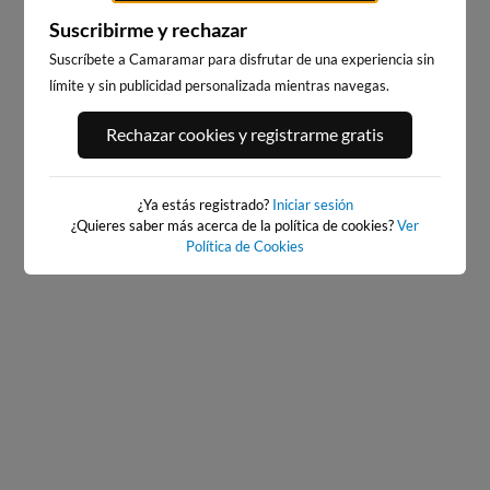
Suscribirme y rechazar
Suscríbete a Camaramar para disfrutar de una experiencia sin
límite y sin publicidad personalizada mientras navegas.
Rechazar cookies y registrarme gratis
PLAYA CORÓN (VILANOVA
PLAYA DE COROSO
DE AROUSA), VILANOVA DE
AROUSA
18km · Ribeira
6km · Vilanova de Arousa
¿Ya estás registrado?
0.0 m
Iniciar sesión
CHOPI
0.0 m
¿Quieres saber más acerca de la política de cookies?
Ver
CHOPI
Política de Cookies