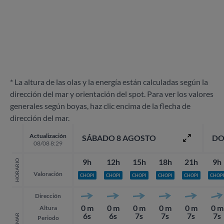
* La altura de las olas y la energía están calculadas según la
dirección del mar y orientación del spot. Para ver los valores
generales según boyas, haz clic encima de la flecha de
dirección del mar.
Actualización
SÁBADO 8 AGOSTO
DO
08/08 8:29
9h
12h
15h
18h
21h
9h
HORARIO
Valoración
CHOPI
CHOPI
CHOPI
CHOPI
CHOPI
CHOP
Dirección
0 m
0 m
0 m
0 m
0 m
0 m
Altura
6s
6s
7s
7s
7s
7s
MAR
Periodo