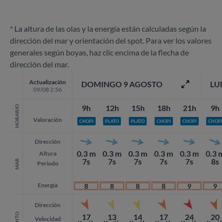
* La altura de las olas y la energía están calculadas según la
dirección del mar y orientación del spot. Para ver los valores
generales según boyas, haz clic encima de la flecha de
dirección del mar.
Actualización
DOMINGO 9 AGOSTO
LU
09/08 2:56
9h
12h
15h
18h
21h
9h
HORARIO
Valoración
CHOPI
PLATO
PLATO
CHOPI
CHOPI
CHOP
Dirección
0.3 m
0.3 m
0.3 m
0.3 m
0.3 m
0.3 
Altura
7s
7s
7s
7s
7s
8s
MAR
Periodo
Energía
8
8
8
8
9
9
Dirección
VIENTO
17
13
14
17
24
20
Velocidad