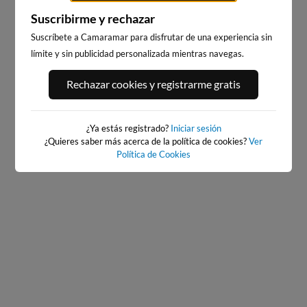
Suscribirme y rechazar
Suscríbete a Camaramar para disfrutar de una experiencia sin
límite y sin publicidad personalizada mientras navegas.
BAIONA_SANTA_MARTA
BAIONA
383km · Baiona
383km · Baiona
Rechazar cookies y registrarme gratis
0.0 m
CHOPI
0.0 m
CHOPI
¿Ya estás registrado?
Iniciar sesión
¿Quieres saber más acerca de la política de cookies?
Ver
Política de Cookies