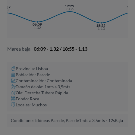
12:29
01:
23:57
3.06
2.9
2.84
06:09
18:55
1.32
1.13
Marea baja
06:09 - 1.32 / 18:55 - 1.13
Provincia: Lisboa
Población: Parede
Contaminación: Contaminada
Tamaño de ola: 1mts a 3,5mts
Ola: Derecha Tubera Rápida
Fondo: Roca
Locales: Muchos
Condiciones idóneas Parede, Parede
1mts a 3,5mts - 12s
Baja