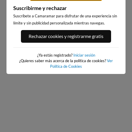
Suscribirme y rechazar
Suscríbete a Camaramar para disfrutar de una experiencia sin
límite y sin publicidad personalizada mientras navegas.
PLAYA DEL PALMAR, VEJER
BAIONA
DE LA FRONTERA
578km · Baiona
Rechazar cookies y registrarme gratis
180km · Vejer de la Frontera
0.1 m
CHOPI
0.2 m
CHOPI
¿Ya estás registrado?
Iniciar sesión
¿Quieres saber más acerca de la política de cookies?
Ver
Política de Cookies