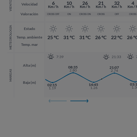
VIENTO
6
10
26
21
32
4
Velocidad
Km / h
Km / h
Km / h
Km / h
Km / h
Km / 
Valoración
CROSS OFF
ON
CROSS ON
CROSS
OFF
CROSS
METEOROLOGÍA
Estado
25 ºC
31 ºC
31 ºC
26 ºC
22 ºC
26 º
Temp. ambiente
Temp. mar
7:39
21:33
Alta (m)
20:01
08:35
21:07
21:07
2.89
2.80
2.74
2.74
MAREAS
Baja (m)
03:
03:
14:45
02:15
1.3
1.3
1.26
1.19