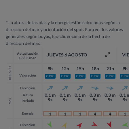
* La altura de las olas y la energía están calculadas según la
dirección del mar y orientación del spot. Para ver los valores
generales según boyas, haz clic encima de la flecha de
dirección del mar.
Actualización
JUEVES 6 AGOSTO
VI
06/08 8:32
9h
12h
15h
18h
21h
9h
HORARIO
Valoración
CHOPI
CHOPI
CHOPI
CHOPI
CHOPI
CHOP
Dirección
0.1 m
0.1 m
0.1 m
0.3 m
0.3 m
0.1 
Altura
9s
9s
9s
5s
5s
9s
MAR
Periodo
Energía
1
1
1
4
4
1
Dirección