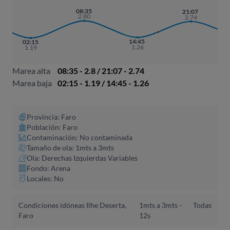
08:35
21:07
2.80
2.74
14:45
02:15
1.26
1.19
Marea alta
08:35 - 2.8 / 21:07 - 2.74
Marea baja
02:15 - 1.19 / 14:45 - 1.26
Provincia: Faro
Población: Faro
Contaminación: No contaminada
Tamaño de ola: 1mts a 3mts
Ola: Derechas Izquierdas Variables
Fondo: Arena
Locales: No
Condiciones idóneas Ilhe Deserta,
1mts a 3mts -
Todas
Faro
12s