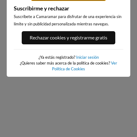
Suscribirme y rechazar
Suscríbete a Camaramar para disfrutar de una experiencia sin
límite y sin publicidad personalizada mientras navegas.
PORT ANDRATX
PLAYA DE LA GRAVA
Rechazar cookies y registrarme gratis
91km · Andratx
119km · Xàbia-Jávea
0.1 m
CHOPI
¿Ya estás registrado?
Iniciar sesión
¿Quieres saber más acerca de la política de cookies?
Ver
Política de Cookies