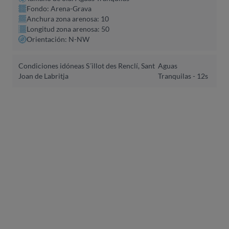
Fondo: Arena-Grava
Anchura zona arenosa: 10
Longitud zona arenosa: 50
Orientación: N-NW
Condiciones idóneas S´illot des Renclí, Sant
Aguas
Joan de Labritja
Tranquilas - 12s