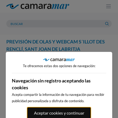
PREVISIÓN DE OLAS Y WEBCAM S´ILLOT DES
RENCLÍ, SANT JOAN DE LABRITJA
WEBCAM
PREVISIÓN
METEOROLOGÍA
MAREAS
Te ofrecemos estas dos opciones de navegación:
WEBCAM S´ILLOT DES RENCLÍ,
SANT JOAN DE LABRITJA
Navegación sin registro aceptando las
cookies
Acepta compartir la información de tu navegación para recibir
publicidad personalizada y disfruta de contenido.
WEBCAMS CERCANAS
Aceptar cookies y continuar