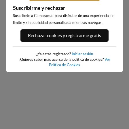
Suscribirme y rechazar
Suscríbete a Camaramar para disfrutar de una experiencia sin
límite y sin publicidad personalizada mientras navegas.
ILLA PACHA
RIBADEO
Rechazar cookies y registrarme gratis
3km · Ribadeo
4km · Ribadeo
0.0 m
0.0 m
CHOPI
CHOPI
¿Ya estás registrado?
Iniciar sesión
¿Quieres saber más acerca de la política de cookies?
Ver
Política de Cookies