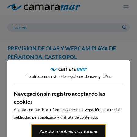
PREVISIÓN DE OLAS Y WEBCAM PLAYA DE
PEÑARONDA, CASTROPOL
WEBCAM
PREVISIÓN
METEOROLOGÍA
MAREAS
Te ofrecemos estas dos opciones de navegación:
WEBCAM PLAYA DE
PEÑARONDA, CASTROPOL
Navegación sin registro aceptando las
cookies
Acepta compartir la información de tu navegación para recibir
publicidad personalizada y disfruta de contenido.
WEBCAMS CERCANAS
Aceptar cookies y continuar