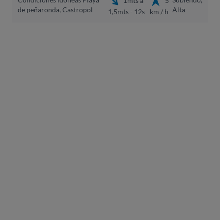
1mts a
5
de peñaronda, Castropol
Alta
1,5mts - 12s
km / h