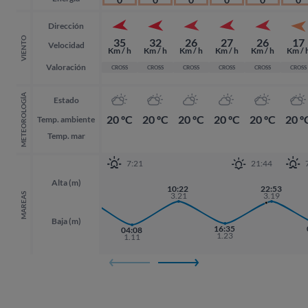
Dirección
VIENTO
35
32
26
27
26
17
Velocidad
Km / h
Km / h
Km / h
Km / h
Km / h
Km / 
Valoración
CROSS
CROSS
CROSS
CROSS
CROSS
CROSS
METEOROLOGÍA
Estado
20 ºC
20 ºC
20 ºC
20 ºC
20 ºC
20 º
Temp. ambiente
Temp. mar
7:21
21:44
Alta (m)
21:49
10:22
22:53
22:53
3.39
3.21
3.19
3.19
MAREAS
Baja (m)
16:35
04:08
1.23
1.11