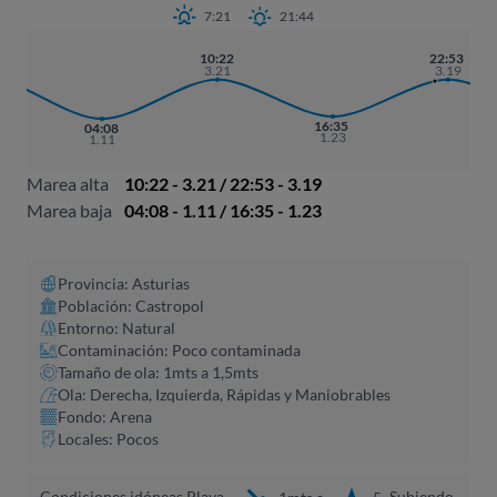
7:21
21:44
10:22
22:53
3.21
3.19
16:35
04:08
1.23
1.11
Marea alta
10:22 - 3.21 / 22:53 - 3.19
Marea baja
04:08 - 1.11 / 16:35 - 1.23
Provincia: Asturias
Población: Castropol
Entorno: Natural
Contaminación: Poco contaminada
Tamaño de ola: 1mts a 1,5mts
Ola: Derecha, Izquierda, Rápidas y Maniobrables
Fondo: Arena
Locales: Pocos
Condiciones idóneas Playa
Subiendo,