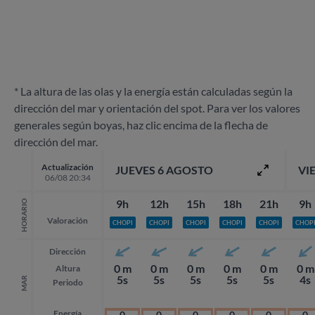
* La altura de las olas y la energía están calculadas según la
dirección del mar y orientación del spot. Para ver los valores
generales según boyas, haz clic encima de la flecha de
dirección del mar.
Actualización
JUEVES 6 AGOSTO
VI
06/08 20:34
9h
12h
15h
18h
21h
9h
HORARIO
Valoración
CHOPI
CHOPI
CHOPI
CHOPI
CHOPI
CHOP
Dirección
0 m
0 m
0 m
0 m
0 m
0 m
Altura
5s
5s
5s
5s
5s
4s
MAR
Periodo
Energía
0
0
0
0
0
0