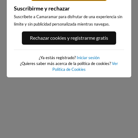
Suscribirme y rechazar
Suscríbete a Camaramar para disfrutar de una experiencia sin
límite y sin publicidad personalizada mientras navegas.
PLAYA DEL CURA,
PLAYA DE LOS LOCOS,
Rechazar cookies y registrarme gratis
TORREVIEJA
TORREVIEJA
202km · Torrevieja
203km · Torrevieja
0.0 m
0.0 m
CHOPI
CHOPI
¿Ya estás registrado?
Iniciar sesión
¿Quieres saber más acerca de la política de cookies?
Ver
Política de Cookies