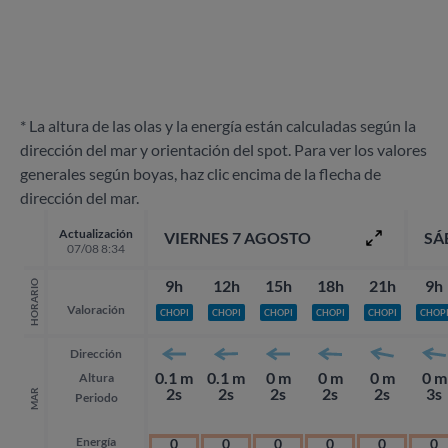
* La altura de las olas y la energía están calculadas según la
dirección del mar y orientación del spot. Para ver los valores
generales según boyas, haz clic encima de la flecha de
dirección del mar.
Actualización
VIERNES 7 AGOSTO
SÁ
07/08 8:34
9h
12h
15h
18h
21h
9h
HORARIO
Valoración
CHOPI
CHOPI
CHOPI
CHOPI
CHOPI
CHOP
Dirección
0.1 m
0.1 m
0 m
0 m
0 m
0 m
Altura
2s
2s
2s
2s
2s
3s
MAR
Periodo
Energía
0
0
0
0
0
0