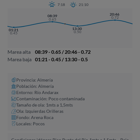
7:18
21:10
20:46
08:39
0.72
0.65
13:30
01:21
0.50
0.45
Marea alta
08:39 - 0.65 / 20:46 - 0.72
Marea baja
01:21 - 0.45 / 13:30 - 0.5
Provincia: Almería
Población: Almería
Entorno: Río Andarax
Contaminación: Poco contaminada
Tamaño de ola: 1mts a 1,5mts
Ola: Izquierdas Orilleras
Fondo: Arena Roca
Locales: Pocos
Condiciones idóneas Pico Punta del Río,
1mts a 1,5mts -
Baja