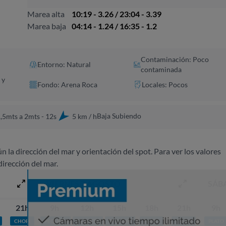
Marea alta
10:19 - 3.26 / 23:04 - 3.39
Marea baja
04:14 - 1.24 / 16:35 - 1.2
Contaminación: Poco
Entorno: Natural
contaminada
 y
Fondo: Arena Roca
Locales: Pocos
Baja Subiendo
,5mts a 2mts - 12s
5 km / h
ún la dirección del mar y orientación del spot. Para ver los valores
dirección del mar.
VIERNES 7 AGOSTO
SÁB
21h
9h
12h
15h
18h
21h
9h
CHOPI
PEQUEÑO
PEQUEÑO
PEQUEÑO
PLATO
CHOPI
PLATO