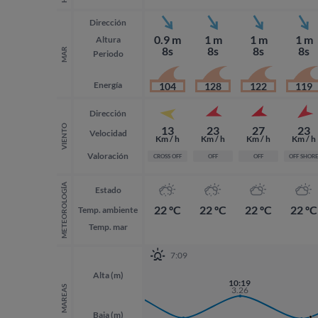
Dirección
0.9 m
1 m
1 m
1 m
Altura
8s
8s
8s
8s
MAR
Periodo
Energía
104
128
122
119
Dirección
VIENTO
13
23
27
23
Velocidad
Km / h
Km / h
Km / h
Km / h
Valoración
CROSS OFF
OFF
OFF
OFF SHOR
METEOROLOGÍA
Estado
22 ºC
22 ºC
22 ºC
22 ºC
Temp. ambiente
Temp. mar
7:09
Alta (m)
21:57
10:19
3.58
MAREAS
3.26
Baja (m)