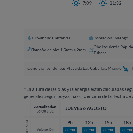
7:09
21:32
Provincia: Cantabria
Población: Miengo
Ola: Izquierda Rápida
Tamaño de ola: 1,5mts a 2mts
Tubera
Condiciones idóneas Playa de Los Caballos, Miengo
1
* La altura de las olas y la energía están calculadas seg
generales según boyas, haz clic encima de la flecha de 
Actualización
JUEVES 6 AGOSTO
06/08 8:32
9h
12h
15h
18h
HORARIO
Valoración
CHOPI
CHOPI
CHOPI
CHOPI