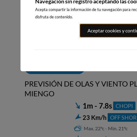
Navegación sin registro aceptando las coo
Acepta compartir la información de tu navegación para reci
disfruta de contenido.
ATXABIRIBIL
PLAYA DE EL RIS
EL BRUSCO
Aceptar cookies y cont
SOPELANA
39km · Arnuero
44km · Noja
83km · Sopel
0.5 m
0.5 m
CHOPI
CHOPI
0.5 m
CHOPI
ALERTAS DE OLAS
PREVISIÓN DE OLAS Y VIENTO P
MIENGO
1m - 7.8s
CHOPI
23 Km/h
OFF SHOR
Max. 22ºc - Min. 21ºc