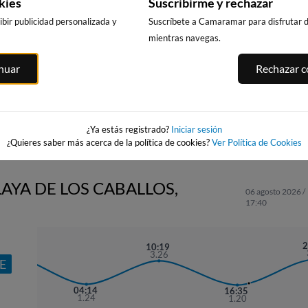
kies
Suscribirme y rechazar
bir publicidad personalizada y
Suscríbete a Camaramar para disfrutar de
mientras navegas.
SATURRARAN
MUTRIKU KAIA
 -
ALKOLEA / AR
inuar
Rechazar co
MUTRIKU
131km · Mutriku
134km · Mutriku
ana
134km · Mutrik
0.0 m
0.0 m
CHOPI
CHOPI
0.8 m
CHOPI
¿Ya estás registrado?
Iniciar sesión
¿Quieres saber más acerca de la política de cookies?
Ver Política de Cookies
LAYA DE LOS CABALLOS,
06 agosto 2026 /
17:40
21:57
2
10:19
3.58
3.26
E
04:14
16:35
1.24
1.20