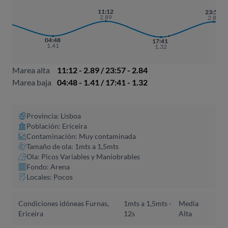
11:12
23:57
30
2.89
2.84
79
04:48
17:41
1.41
1.32
Marea alta
11:12 - 2.89 / 23:57 - 2.84
Marea baja
04:48 - 1.41 / 17:41 - 1.32
Provincia: Lisboa
Población: Ericeira
Contaminación: Muy contaminada
Tamaño de ola: 1mts a 1,5mts
Ola: Picos Variables y Maniobrables
Fondo: Arena
Locales: Pocos
Condiciones idóneas Furnas,
1mts a 1,5mts -
Media
Ericeira
12s
Alta