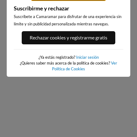
Suscribirme y rechazar
Suscríbete a Camaramar para disfrutar de una experiencia sin
límite y sin publicidad personalizada mientras navegas.
BAIONA_SANTA_MARTA
BAIONA
354km · Baiona
354km · Baiona
Rechazar cookies y registrarme gratis
0.0 m
CHOPI
0.0 m
CHOPI
¿Ya estás registrado?
Iniciar sesión
¿Quieres saber más acerca de la política de cookies?
Ver
Política de Cookies