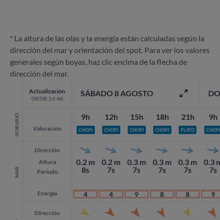
* La altura de las olas y la energía están calculadas según la
dirección del mar y orientación del spot. Para ver los valores
generales según boyas, haz clic encima de la flecha de
dirección del mar.
Actualización
SÁBADO 8 AGOSTO
DO
08/08 14:46
9h
12h
15h
18h
21h
9h
HORARIO
Valoración
CHOPI
CHOPI
CHOPI
CHOPI
PLATO
CHOP
Dirección
0.2 m
0.2 m
0.3 m
0.3 m
0.3 m
0.3 
Altura
8s
7s
7s
7s
7s
7s
MAR
Periodo
Energía
4
4
9
8
8
9
Dirección