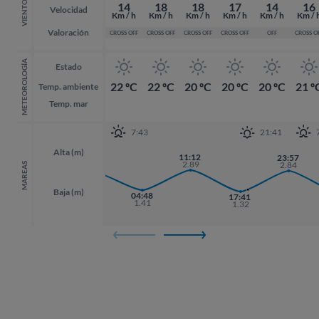
VIENTO
14
18
18
17
14
16
Velocidad
Km / h
Km / h
Km / h
Km / h
Km / h
Km / 
Valoración
CROSS OFF
CROSS OFF
CROSS OFF
CROSS OFF
OFF
CROSS O
METEOROLOGÍA
Estado
22 ºC
22 ºC
20 ºC
20 ºC
20 ºC
21 º
Temp. ambiente
Temp. mar
7:43
21:41
Alta (m)
11:12
23:57
23:57
22:30
2.89
2.84
2.84
2.79
MAREAS
Baja (m)
04:48
17:41
1.41
1.32