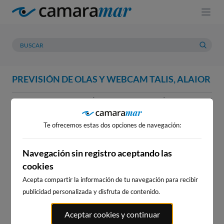
PREVISIÓN DE OLAS Y WEBCAM TALIS, ALAIOR
WEBCAM
PREVISIÓN
METEOROLOGÍA
MAREAS
WEBCAM TALIS, ALAIOR
Te ofrecemos estas dos opciones de navegación:
Navegación sin registro aceptando las
cookies
WEBCAMS CERCANAS
Acepta compartir la información de tu navegación para recibir
publicidad personalizada y disfruta de contenido.
Aceptar cookies y continuar