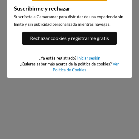
Suscribirme y rechazar
Suscríbete a Camaramar para disfrutar de una experiencia sin
PORT ANDRATX
PLAYA EL MASNOU
límite y sin publicidad personalizada mientras navegas.
149km · Andratx
228km · El Masnou
0.0 m
CHOPI
Rechazar cookies y registrarme gratis
¿Ya estás registrado?
Iniciar sesión
¿Quieres saber más acerca de la política de cookies?
Ver
Política de Cookies