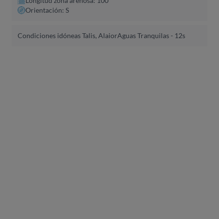
Longitud zona arenosa: 100
Orientación: S
Condiciones idóneas Talis, Alaior
Aguas Tranquilas - 12s