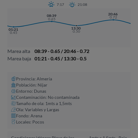
7:17
21:08
20:46
08:39
0.72
0.65
13:30
01:21
0.50
0.45
Marea alta
08:39 - 0.65 / 20:46 - 0.72
Marea baja
01:21 - 0.45 / 13:30 - 0.5
Provincia: Almería
Población: Níjar
Entorno: Dunas
Contaminación: No contaminada
Tamaño de ola: 1mts a 1,5mts
Ola: Variables y Largas
Fondo: Arena
Locales: Pocos
Condiciones idóneas Playa de los
1mts a 1,5mts -
Baja