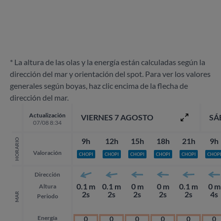
* La altura de las olas y la energía están calculadas según la
dirección del mar y orientación del spot. Para ver los valores
generales según boyas, haz clic encima de la flecha de
dirección del mar.
Actualización
VIERNES 7 AGOSTO
SÁ
07/08 8:34
9h
12h
15h
18h
21h
9h
HORARIO
Valoración
CHOPI
CHOPI
CHOPI
CHOPI
CHOPI
CHOP
Dirección
0.1 m
0.1 m
0 m
0 m
0.1 m
0 m
Altura
2s
2s
2s
2s
2s
4s
MAR
Periodo
Energía
0
0
0
0
0
0