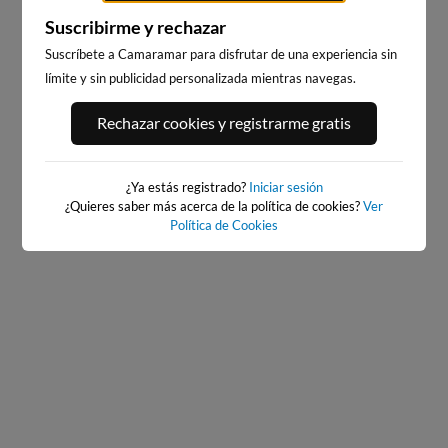
Suscribirme y rechazar
Suscríbete a Camaramar para disfrutar de una experiencia sin
límite y sin publicidad personalizada mientras navegas.
PLAYA DEL CURA,
PLAYA DE LOS LOCOS,
Rechazar cookies y registrarme gratis
TORREVIEJA
TORREVIEJA
189km · Torrevieja
190km · Torrevieja
0.0 m
0.0 m
CHOPI
CHOPI
¿Ya estás registrado?
Iniciar sesión
¿Quieres saber más acerca de la política de cookies?
Ver
Política de Cookies