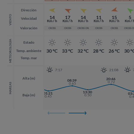
Dirección
VIENTO
14
17
14
11
15
5
Velocidad
Km / h
Km / h
Km / h
Km / h
Km / h
Km / 
Valoración
CROSS
CROSS
CROSS ON
CROSS
CROSS
CROSS 
METEOROLOGÍA
Estado
30 ºC
33 ºC
32 ºC
28 ºC
26 ºC
30 º
Temp. ambiente
Temp. mar
7:17
21:08
Alta (m)
19:43
20:46
20:46
08:39
0.73
0.72
0.72
0.65
MAREAS
13:30
01:21
03:
03:
Baja (m)
0.50
0.45
0.
0.