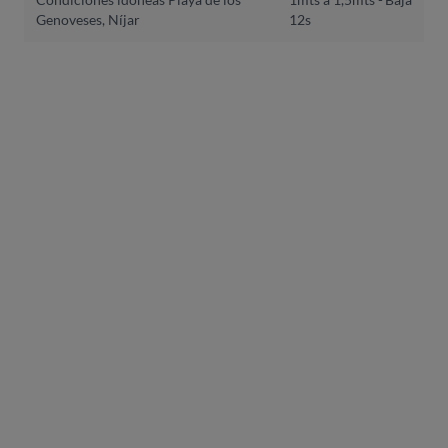
Genoveses, Níjar
12s