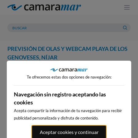
PREVISIÓN DE OLAS Y WEBCAM PLAYA DE LOS
GENOVESES, NÍJAR
WEBCAM
PREVISIÓN
METEOROLOGÍA
MAREAS
Te ofrecemos estas dos opciones de navegación:
WEBCAM PLAYA DE LOS
GENOVESES, NÍJAR
Navegación sin registro aceptando las
cookies
Acepta compartir la información de tu navegación para recibir
publicidad personalizada y disfruta de contenido.
WEBCAMS CERCANAS
Aceptar cookies y continuar