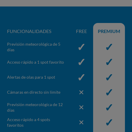
FUNCIONALIDADES
FREE
PREMIUM
✓
✓
Previsión meteorológica de 5
Incluido en Gratis
Incluido e
días
✓
✓
Acceso rápido a 1 spot favorito
Incluido en Gratis
Incluido e
✓
✓
Alertas de olas para 1 spot
Incluido en Gratis
Incluido e
✓
✕
Cámaras en directo sin límite
No incluido en Gratis
Incluido e
✓
Previsión meteorológica de 12
✕
No incluido en Gratis
Incluido e
días
✓
Acceso rápido a 4 spots
✕
No incluido en Gratis
Incluido e
favoritos