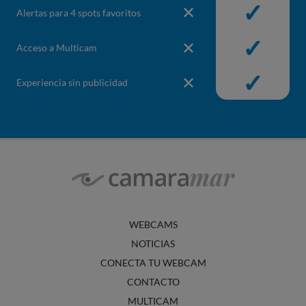
✓
✕
Alertas para 4 spots favoritos
No incluido en Gratis
Incluido e
✓
✕
Acceso a Multicam
No incluido en Gratis
Incluido e
✓
✕
Experiencia sin publicidad
No incluido en Gratis
Incluido e
WEBCAMS
NOTICIAS
CONECTA TU WEBCAM
CONTACTO
MULTICAM