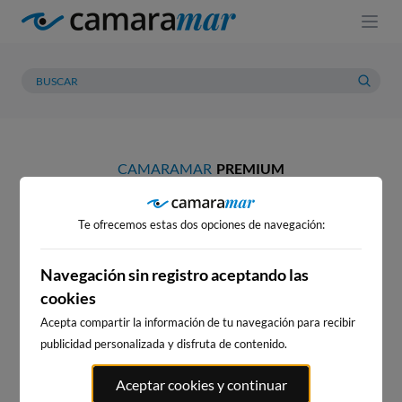
CAMARAMAR
PREMIUM
Elige tu plan y encuentra
Te ofrecemos estas dos opciones de navegación:
las mejores olas
Navegación sin registro aceptando las
cookies
Acepta compartir la información de tu navegación para recibir
publicidad personalizada y disfruta de contenido.
Anual
Mensual
Aceptar cookies y continuar
Ahorra un 35%