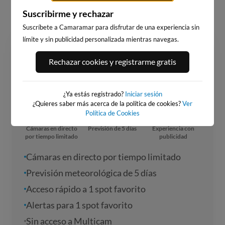
Suscribirme y rechazar
Suscríbete a Camaramar para disfrutar de una experiencia sin
Gratis
límite y sin publicidad personalizada mientras navegas.
Cámaras en directo, 1 cámara favorita, 1
Rechazar cookies y registrarme gratis
alerta de surf y previsiones hasta 5 días
¿Ya estás registrado?
Iniciar sesión
¿Quieres saber más acerca de la política de cookies?
Ver
Política de Cookies
Cámaras en directo
Previsión de 5 días
Experiencia con
por tiempo limitado
publicidad
Cámaras en directo por tiempo limitado
Previsión meteorológica de 5 días
Acceso rápido a 1 spot favorito
Alertas para 1 spot favorito
Sin acceso a Multicam