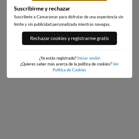
Suscribirme y rechazar
Suscríbete a Camaramar para disfrutar de una experiencia sin
límite y sin publicidad personalizada mientras navegas.
PORT ANDRATX
PLAYA DE LA GRAVA
Rechazar cookies y registrarme gratis
112km · Andratx
99km · Xàbia-Jávea
0.1 m
PLATO
¿Ya estás registrado?
Iniciar sesión
¿Quieres saber más acerca de la política de cookies?
Ver
Política de Cookies