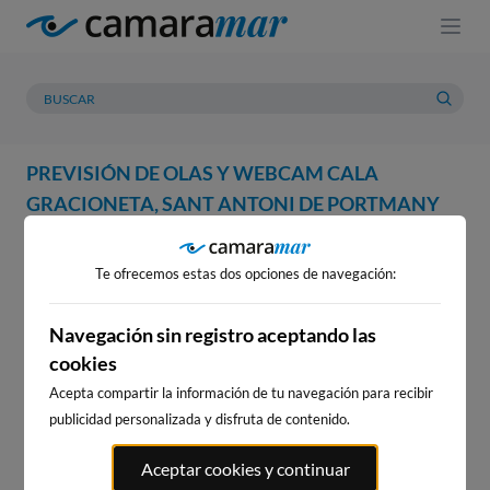
PREVISIÓN DE OLAS Y WEBCAM CALA
GRACIONETA, SANT ANTONI DE PORTMANY
WEBCAM
PREVISIÓN
METEOROLOGÍA
MAREAS
Te ofrecemos estas dos opciones de navegación:
WEBCAM CALA GRACIONETA,
SANT ANTONI DE PORTMANY
Navegación sin registro aceptando las
cookies
Acepta compartir la información de tu navegación para recibir
publicidad personalizada y disfruta de contenido.
WEBCAMS CERCANAS
Aceptar cookies y continuar