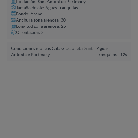
Población: Sant Antoni de Portmany
Tamaño de ola: Aguas Tranquilas
Fondo: Arena
Anchura zona arenosa: 30
Longitud zona arenosa: 25
Orientación: S
Condiciones idóneas Cala Gracioneta, Sant
Aguas
Antoni de Portmany
Tranquilas - 12s