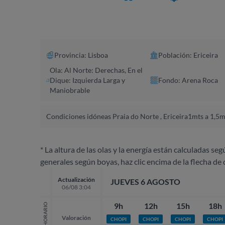
Provincia: Lisboa
Población: Ericeira
Ola: Al Norte: Derechas, En el
Dique: Izquierda Larga y
Fondo: Arena Roca
Maniobrable
Condiciones idóneas Praia do Norte , Ericeira
1mts a 1,5m
* La altura de las olas y la energía están calculadas seg
generales según boyas, haz clic encima de la flecha de 
Actualización
JUEVES 6 AGOSTO
06/08 3:04
9h
12h
15h
18h
HORARIO
Valoración
CHOPI
CHOPI
CHOPI
CHOPI