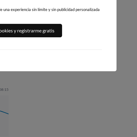
 una experiencia sin límite y sin publicidad personalizada
WEBCAM PLAYA
PLAYA DE AGRELO
PLAYA DE AGUE
okies y registrarme gratis
DE MENDUIÑA
378km · Bueu
383km · Marin
(RÍA DE ALDAN)
0.0 m
0.0 m
CHOPI
PLATO
373km · Menduiña
0.0 m
CHOPI
 08:15
03:23
1.37