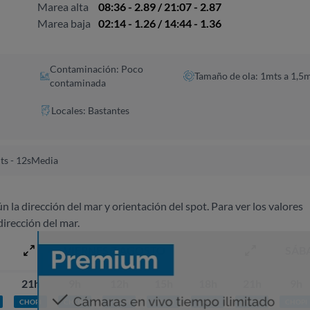
Marea alta
08:36 - 2.89 / 21:07 - 2.87
Marea baja
02:14 - 1.26 / 14:44 - 1.36
Contaminación: Poco
Tamaño de ola: 1mts a 1,5
contaminada
Locales: Bastantes
ts - 12s
Media
ún la dirección del mar y orientación del spot. Para ver los valores
dirección del mar.
VIERNES 7 AGOSTO
SÁB
21h
9h
12h
15h
18h
21h
9h
CHOPI
CHOPI
CHOPI
CHOPI
CHOPI
CHOPI
CHOPI