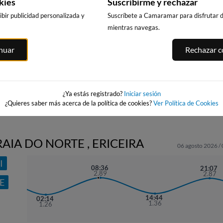
kies
Suscribirme y rechazar
bir publicidad personalizada y
Suscríbete a Camaramar para disfrutar de
mientras navegas.
PLAYA DE PATOS -
PLAYA DE
PUERTO DE
ATOS
inuar
Rechazar co
WAIRA
RODEIRA
CANGAS
án
(CANGAS DO
358km · Nigrán
370km · Cangas
MORRAZO)
0.2 m
0.0 m
CHOPI
CHOPI
370km · Cangas
0.0 m
CHOPI
¿Ya estás registrado?
Iniciar sesión
¿Quieres saber más acerca de la política de cookies?
Ver Política de Cookies
AIA DO NORTE , ERICEIRA
06 agosto 2026 /
I
08:36
21:07
2.89
2.87
E
14:44
02:14
1.36
1.26