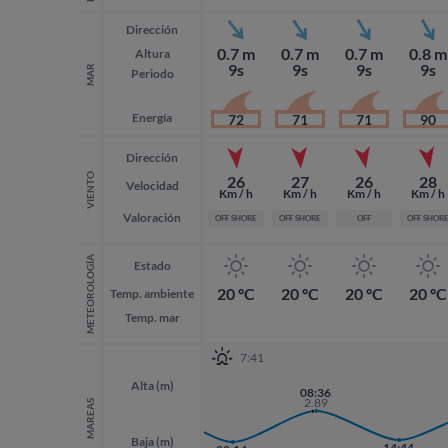
Dirección
0.7 m
0.7 m
0.7 m
0.8 m
Altura
9s
9s
9s
9s
MAR
Periodo
Energía
72
71
71
90
Dirección
VIENTO
26
27
26
28
Velocidad
Km / h
Km / h
Km / h
Km / h
Valoración
OFF SHORE
OFF SHORE
OFF
OFF SHOR
METEOROLOGÍA
Estado
20 ºC
20 ºC
20 ºC
20 ºC
Temp. ambiente
Temp. mar
7:41
Alta (m)
20:01
08:36
3.01
2.89
MAREAS
Baja (m)
14:44