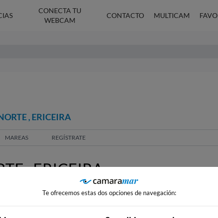
CONECTA TU
CIAS
CONTACTO
MULTICAM
FAVO
WEBCAM
ORTE , ERICEIRA
MAREAS
REGÍSTRATE
E , ERICEIRA
Te ofrecemos estas dos opciones de navegación: