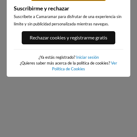
Suscribirme y rechazar
Suscríbete a Camaramar para disfrutar de una experiencia sin
límite y sin publicidad personalizada mientras navegas.
PORT ANDRATX
PLAYA DE SITGES
Rechazar cookies y registrarme gratis
6km · Andratx
197km · Sitges
0.1 m
CHOPI
¿Ya estás registrado?
Iniciar sesión
¿Quieres saber más acerca de la política de cookies?
Ver
Política de Cookies