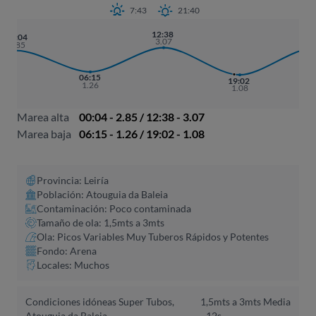
7:43
21:40
12:38
01:
00:04
3.07
3.
2.85
06:15
19:02
1.26
1.08
Marea alta
00:04 - 2.85 / 12:38 - 3.07
Marea baja
06:15 - 1.26 / 19:02 - 1.08
Provincia: Leiría
Población: Atouguia da Baleia
Contaminación: Poco contaminada
Tamaño de ola: 1,5mts a 3mts
Ola: Picos Variables Muy Tuberos Rápidos y Potentes
Fondo: Arena
Locales: Muchos
Condiciones idóneas Super Tubos,
1,5mts a 3mts
Media
Atouguia da Baleia
- 12s