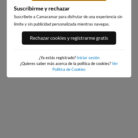
Suscribirme y rechazar
Suscríbete a Camaramar para disfrutar de una experiencia sin
límite y sin publicidad personalizada mientras navegas.
BAIONA_SANTA_MARTA
BAIONA
Rechazar cookies y registrarme gratis
311km · Baiona
311km · Baiona
0.0 m
CHOPI
0.0 m
CHOPI
¿Ya estás registrado?
Iniciar sesión
¿Quieres saber más acerca de la política de cookies?
Ver
Política de Cookies