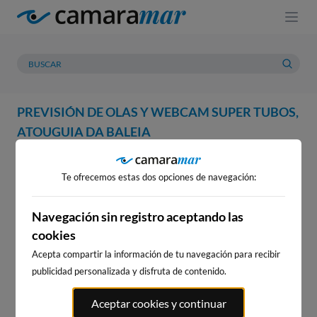
PREVISIÓN DE OLAS Y WEBCAM SUPER TUBOS,
ATOUGUIA DA BALEIA
WEBCAM
PREVISIÓN
METEOROLOGÍA
MAREAS
Te ofrecemos estas dos opciones de navegación:
WEBCAM SUPER TUBOS,
ATOUGUIA DA BALEIA
Navegación sin registro aceptando las
cookies
Acepta compartir la información de tu navegación para recibir
publicidad personalizada y disfruta de contenido.
WEBCAMS CERCANAS
Aceptar cookies y continuar