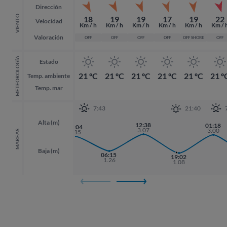
Dirección
VIENTO
18
19
19
17
19
22
Velocidad
Km / h
Km / h
Km / h
Km / h
Km / h
Km / 
Valoración
OFF
OFF
OFF
OFF
OFF SHORE
OFF
METEOROLOGÍA
Estado
21 ºC
21 ºC
21 ºC
21 ºC
21 ºC
21 º
Temp. ambiente
Temp. mar
7:43
21:40
Alta (m)
12:38
01:18
01:18
00:04
3.07
3.00
3.00
2.85
MAREAS
Baja (m)
17:46
06:15
19:02
19:02
1.28
1.26
1.08
1.08