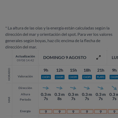
* La altura de las olas y la energía están calculadas según la
dirección del mar y orientación del spot. Para ver los valores
generales según boyas, haz clic encima de la flecha de
dirección del mar.
Actualización
DOMINGO 9 AGOSTO
LU
09/08 14:42
9h
12h
15h
18h
21h
9h
HORARIO
Valoración
CHOPI
CHOPI
CHOPI
CHOPI
PLATO
CHOP
Dirección
0.3 m
0.3 m
0.3 m
0.3 m
0.3 m
0.3 
Altura
7s
8s
7s
7s
7s
7s
MAR
Periodo
Energía
9
9
9
9
9
9