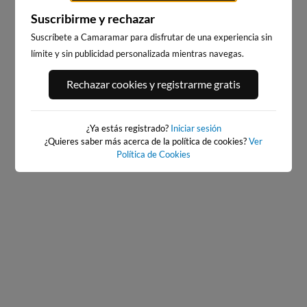
Suscribirme y rechazar
Suscríbete a Camaramar para disfrutar de una experiencia sin
límite y sin publicidad personalizada mientras navegas.
PORT ANDRATX
PLAYA DE LA GRAVA
120km · Andratx
109km · Xàbia-Jávea
Rechazar cookies y registrarme gratis
0.1 m
CHOPI
¿Ya estás registrado?
Iniciar sesión
¿Quieres saber más acerca de la política de cookies?
Ver
Política de Cookies