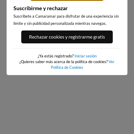
Suscribirme y rechazar
Suscríbete a Camaramar para disfrutar de una experiencia sin
límite y sin publicidad personalizada mientras navegas.
PORT ANDRATX
PLAYA DE LA GRAVA
Rechazar cookies y registrarme gratis
113km · Andratx
99km · Xàbia-Jávea
0.1 m
PLATO
¿Ya estás registrado?
Iniciar sesión
¿Quieres saber más acerca de la política de cookies?
Ver
Política de Cookies