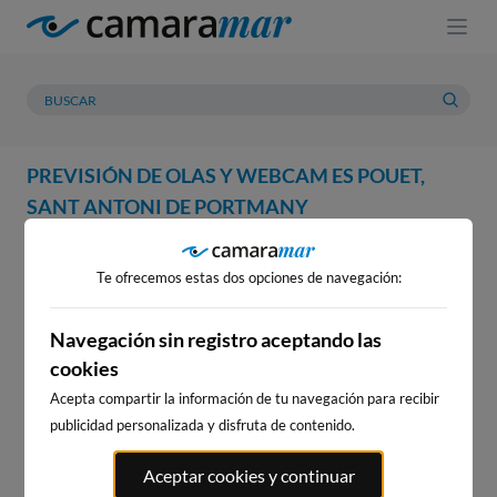
PREVISIÓN DE OLAS Y WEBCAM ES POUET,
SANT ANTONI DE PORTMANY
WEBCAM
PREVISIÓN
METEOROLOGÍA
MAREAS
Te ofrecemos estas dos opciones de navegación:
WEBCAM ES POUET, SANT
ANTONI DE PORTMANY
Navegación sin registro aceptando las
cookies
Acepta compartir la información de tu navegación para recibir
publicidad personalizada y disfruta de contenido.
WEBCAMS CERCANAS
Aceptar cookies y continuar