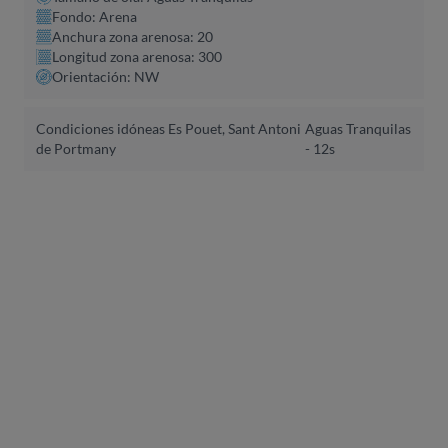
Fondo: Arena
Anchura zona arenosa: 20
Longitud zona arenosa: 300
Orientación: NW
Condiciones idóneas Es Pouet, Sant Antoni
Aguas Tranquilas
de Portmany
- 12s