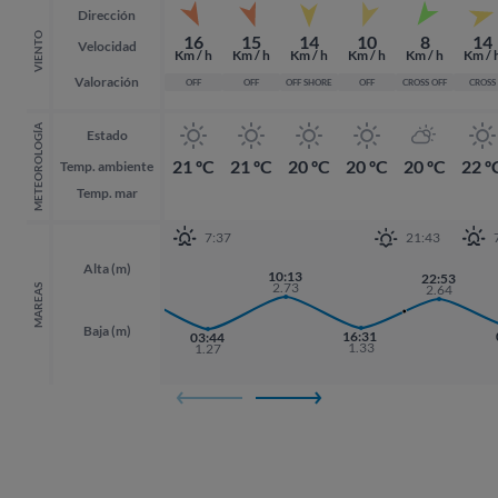
Dirección
VIENTO
16
15
14
10
8
14
Velocidad
Km / h
Km / h
Km / h
Km / h
Km / h
Km / 
Valoración
OFF
OFF
OFF SHORE
OFF
CROSS OFF
CROSS
METEOROLOGÍA
Estado
21 ºC
21 ºC
20 ºC
20 ºC
20 ºC
22 º
Temp. ambiente
Temp. mar
7:37
21:43
Alta (m)
21:31
10:13
22:53
22:53
2.73
2.73
2.64
2.64
MAREAS
Baja (m)
16:31
03:44
1.33
1.27