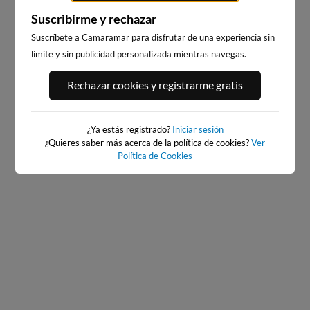
Suscribirme y rechazar
Suscríbete a Camaramar para disfrutar de una experiencia sin
límite y sin publicidad personalizada mientras navegas.
BAIONA_SANTA_MARTA
BAIONA
Rechazar cookies y registrarme gratis
219km · Baiona
219km · Baiona
0.1 m
CHOPI
0.1 m
CHOPI
¿Ya estás registrado?
Iniciar sesión
¿Quieres saber más acerca de la política de cookies?
Ver
Política de Cookies