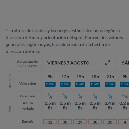
* La altura de las olas y la energía están calculadas según la
dirección del mar y orientación del spot. Para ver los valores
generales según boyas, haz clic encima de la flecha de
dirección del mar.
Actualización
VIERNES 7 AGOSTO
SÁ
07/08 14:59
9h
12h
15h
18h
21h
9h
HORARIO
Valoración
CHOPI
CHOPI
PLATO
PLATO
CHOPI
CHOP
Dirección
0.5 m
0.5 m
0.5 m
0.5 m
0.4 m
0.2 
Altura
8s
8s
8s
8s
8s
8s
MAR
Periodo
Energía
32
30
29
30
20
4