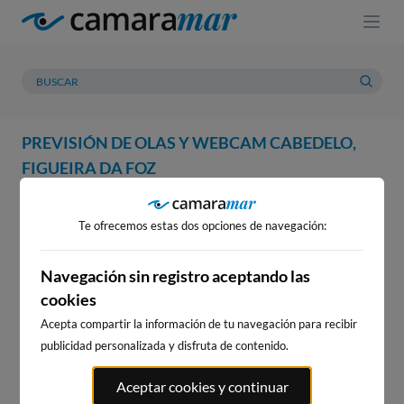
PREVISIÓN DE OLAS Y WEBCAM CABEDELO,
FIGUEIRA DA FOZ
WEBCAM
PREVISIÓN
METEOROLOGÍA
MAREAS
Te ofrecemos estas dos opciones de navegación:
WEBCAM CABEDELO,
FIGUEIRA DA FOZ
Navegación sin registro aceptando las
cookies
Acepta compartir la información de tu navegación para recibir
publicidad personalizada y disfruta de contenido.
WEBCAMS CERCANAS
Aceptar cookies y continuar