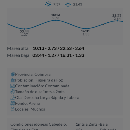
7:37
21:43
10:13
22:53
2.73
2.64
16:31
03:44
1.33
1.27
Marea alta
10:13 - 2.73 / 22:53 - 2.64
Marea baja
03:44 - 1.27 / 16:31 - 1.33
Provincia: Coímbra
Población: Figueira da Foz
Contaminación: Contaminada
Tamaño de ola: 1mts a 2mts
Ola: Derecha Larga Rápida y Tubera
Fondo: Arena
Locales: Muchos
Condiciones idóneas Cabedelo,
1mts a 2mts -
Baja
Figueira da Foz
12s
Subiendo