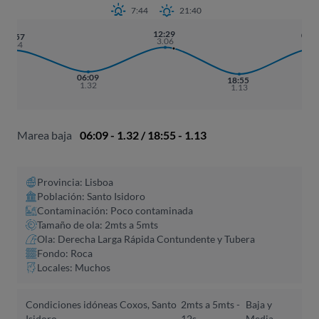
7:44
21:40
12:29
01:
23:57
3.06
2.9
2.84
06:09
18:55
1.32
1.13
Marea baja
06:09 - 1.32 / 18:55 - 1.13
Provincia: Lisboa
Población: Santo Isidoro
Contaminación: Poco contaminada
Tamaño de ola: 2mts a 5mts
Ola: Derecha Larga Rápida Contundente y Tubera
Fondo: Roca
Locales: Muchos
Condiciones idóneas Coxos, Santo
2mts a 5mts -
Baja y
Isidoro
12s
Media