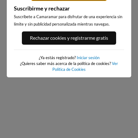
Suscribirme y rechazar
Suscríbete a Camaramar para disfrutar de una experiencia sin
límite y sin publicidad personalizada mientras navegas.
BAIONA_SANTA_MARTA
BAIONA
Rechazar cookies y registrarme gratis
349km · Baiona
349km · Baiona
0.0 m
CHOPI
0.0 m
CHOPI
¿Ya estás registrado?
Iniciar sesión
¿Quieres saber más acerca de la política de cookies?
Ver
Política de Cookies