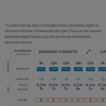
* La altura de las olas y la energía están calculadas según la
dirección del mar y orientación del spot. Para ver los valores
generales según boyas, haz clic encima de la flecha de
dirección del mar.
Actualización
DOMINGO 9 AGOSTO
LU
09/08 8:32
9h
12h
15h
18h
21h
9h
HORARIO
Valoración
PLATO
CHOPI
CHOPI
CHOPI
CHOPI
CHOP
Dirección
0.3 m
0.3 m
0.3 m
0.3 m
0.3 m
0.3 
Altura
7s
7s
7s
8s
7s
8s
MAR
Periodo
Energía
8
8
9
9
9
9