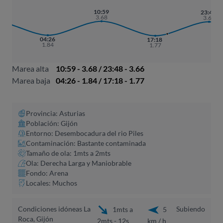
10:59
16
23:48
3.68
2
3.66
04:26
17:18
1.84
1.77
Marea alta
10:59 - 3.68 / 23:48 - 3.66
Marea baja
04:26 - 1.84 / 17:18 - 1.77
Provincia: Asturias
Población: Gijón
Entorno: Desembocadura del rio Piles
Contaminación: Bastante contaminada
Tamaño de ola: 1mts a 2mts
Ola: Derecha Larga y Maniobrable
Fondo: Arena
Locales: Muchos
Condiciones idóneas La
Subiendo
1mts a
5
Roca, Gijón
2mts - 12s
km / h