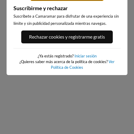
Suscribirme y rechazar
Suscríbete a Camaramar para disfrutar de una experiencia sin
límite y sin publicidad personalizada mientras navegas.
PLAYA DE SALINAS, SALINAS
PLAYA DE SALINAS, SALINAS
ESTE
OESTE
Rechazar cookies y registrarme gratis
26km · Salinas
26km · Salinas
0.5 m
0.5 m
CHOPI
CHOPI
¿Ya estás registrado?
Iniciar sesión
¿Quieres saber más acerca de la política de cookies?
Ver
Política de Cookies