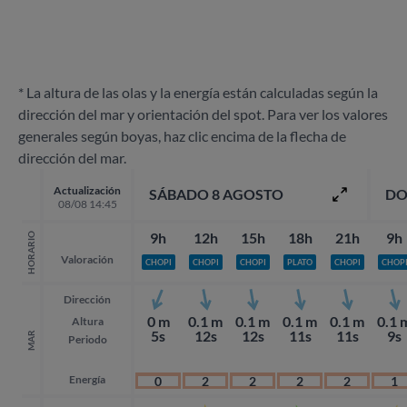
* La altura de las olas y la energía están calculadas según la
dirección del mar y orientación del spot. Para ver los valores
generales según boyas, haz clic encima de la flecha de
dirección del mar.
Actualización
SÁBADO 8 AGOSTO
DO
08/08 14:45
9h
12h
15h
18h
21h
9h
HORARIO
Valoración
CHOPI
CHOPI
CHOPI
PLATO
CHOPI
CHOP
Dirección
0 m
0.1 m
0.1 m
0.1 m
0.1 m
0.1 
Altura
5s
12s
12s
11s
11s
9s
MAR
Periodo
Energía
0
2
2
2
2
1