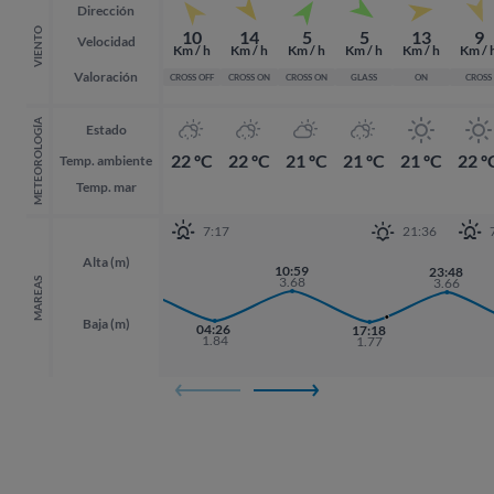
Dirección
VIENTO
10
14
5
5
13
9
Velocidad
Km / h
Km / h
Km / h
Km / h
Km / h
Km / 
Valoración
CROSS OFF
CROSS ON
CROSS ON
GLASS
ON
CROSS
METEOROLOGÍA
Estado
22 ºC
22 ºC
21 ºC
21 ºC
21 ºC
22 º
Temp. ambiente
Temp. mar
7:17
21:36
Alta (m)
10:59
22:16
23:48
23:48
3.68
3.62
3.66
3.66
MAREAS
Baja (m)
04:26
17:18
1.84
1.77