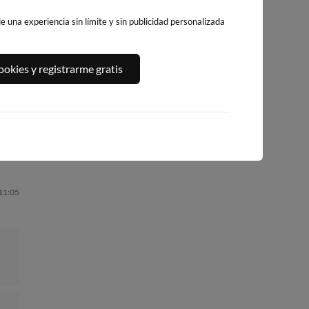
 una experiencia sin límite y sin publicidad personalizada
PLAYA DE
PLAYA DE LA
PLAYA DEL FORTI
okies y registrarme gratis
BENICARLÓ
PEÑÍSCOLA
218km · Vinarós
219km · Benicarló
219km · Peñíscola
0.0 m
CHOPI
0.0 m
0.0 m
CHOPI
CHOPI
 11:05