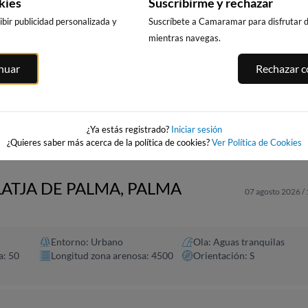
kies
Suscribirme y rechazar
bir publicidad personalizada y
Suscríbete a Camaramar para disfrutar de
mientras navegas.
CALA DELS
MA,
PLATJA LLARGA,
PLATJA DE
inuar
Rechazar co
LLENGUADETS,
SALOU
LLEVANT - ELS
SALOU
PILONS
u
217km · Salou
216km · Salou
218km · Salou
0.0 m
CHOPI
0.0 m
0.0 m
CHOPI
CHOPI
¿Ya estás registrado?
Iniciar sesión
¿Quieres saber más acerca de la política de cookies?
Ver Política de Cookies
LATJA DE PALMA, PALMA
07 agosto 2026 /
Entorno: Urbano
Ola: Aguas tranquilas
a: 50
Longitud zona arenosa: 4500
Orientación: S