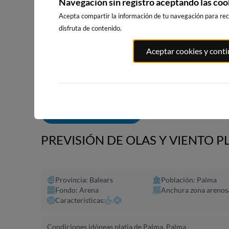
Navegación sin registro aceptando las coo
Acepta compartir la información de tu navegación para reci
disfruta de contenido.
PUNTA PRI
PORT ANDRATX
PLAYA DE SITGES
Aceptar cookies y cont
SALOU
29km · Andratx
205km · Sitges
216km · Salo
0.0 m
CHOPI
0.0 m
CHOPI
ALERTAS DE OLAS
PREVISIÓN DE OLAS Y VIENTO P
Provincia: Balears
Población: Palma
Fondo: Arena
Anchura zona arenos
Características:
Condiciones idóneas platja de Palma, Palma