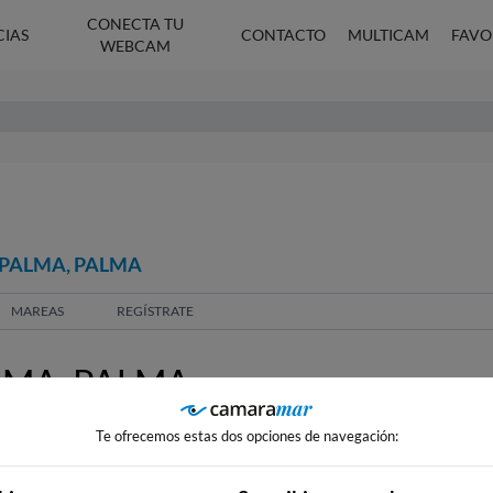
CONECTA TU
CIAS
CONTACTO
MULTICAM
FAVO
WEBCAM
 PALMA, PALMA
MAREAS
REGÍSTRATE
LMA, PALMA
Te ofrecemos estas dos opciones de navegación: