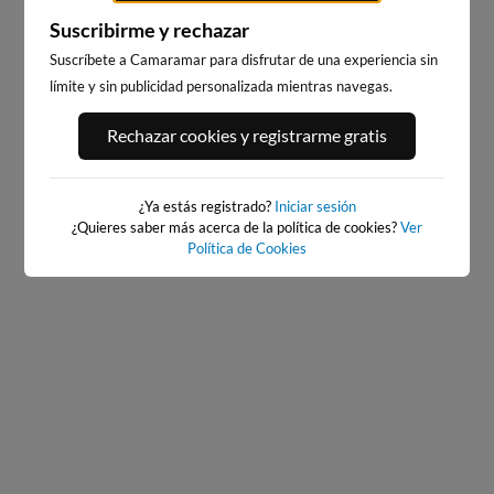
Suscribirme y rechazar
Suscríbete a Camaramar para disfrutar de una experiencia sin
límite y sin publicidad personalizada mientras navegas.
PLAYA DE EL RIS
EL BRUSCO
Rechazar cookies y registrarme gratis
44km · Arnuero
49km · Noja
0.1 m
0.1 m
CHOPI
CHOPI
¿Ya estás registrado?
Iniciar sesión
¿Quieres saber más acerca de la política de cookies?
Ver
Política de Cookies