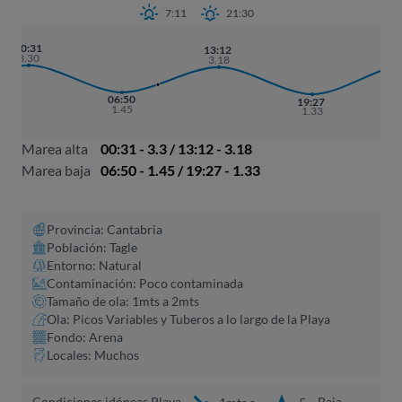
7:11
21:30
0
00:31
13:12
3.30
3.18
06:50
19:27
1.45
1.33
Marea alta
00:31 - 3.3 / 13:12 - 3.18
Marea baja
06:50 - 1.45 / 19:27 - 1.33
Provincia: Cantabria
Población: Tagle
Entorno: Natural
Contaminación: Poco contaminada
Tamaño de ola: 1mts a 2mts
Ola: Picos Variables y Tuberos a lo largo de la Playa
Fondo: Arena
Locales: Muchos
Condiciones idóneas Playa
Baja
1mts a
5