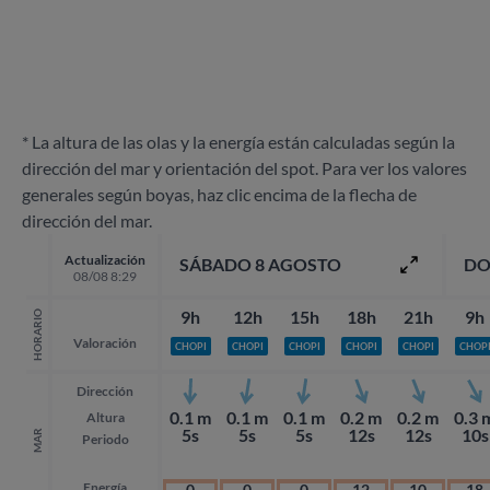
* La altura de las olas y la energía están calculadas según la
dirección del mar y orientación del spot. Para ver los valores
generales según boyas, haz clic encima de la flecha de
dirección del mar.
Actualización
SÁBADO 8 AGOSTO
DO
08/08 8:29
9h
12h
15h
18h
21h
9h
HORARIO
Valoración
CHOPI
CHOPI
CHOPI
CHOPI
CHOPI
CHOP
Dirección
0.1 m
0.1 m
0.1 m
0.2 m
0.2 m
0.3 
Altura
5s
5s
5s
12s
12s
10s
MAR
Periodo
Energía
0
0
0
12
10
18