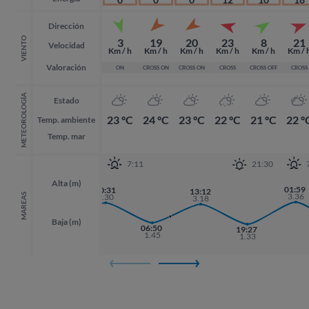
Dirección
VIENTO
3
19
20
23
8
21
Velocidad
Km / h
Km / h
Km / h
Km / h
Km / h
Km / 
Valoración
ON
CROSS ON
CROSS ON
CROSS
CROSS OFF
CROSS
METEOROLOGÍA
Estado
23 ºC
24 ºC
23 ºC
22 ºC
21 ºC
22 º
Temp. ambiente
Temp. mar
7:11
21:30
Alta (m)
01:59
01:59
00:31
13:12
3.36
3.36
MAREAS
3.30
3.18
Baja (m)
06:50
17:54
19:27
19:27
1.45
1.35
1.33
1.33