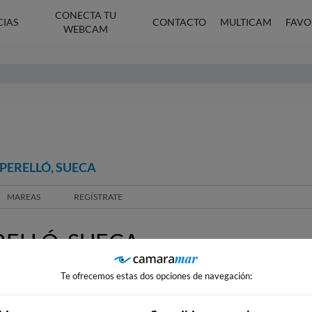
CONECTA TU
CIAS
CONTACTO
MULTICAM
FAVO
WEBCAM
PERELLÓ, SUECA
MAREAS
REGÍSTRATE
ELLÓ, SUECA
Te ofrecemos estas dos opciones de navegación: