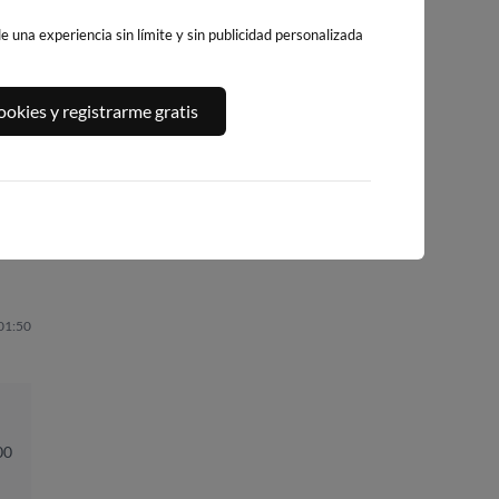
 una experiencia sin límite y sin publicidad personalizada
BLA
PLAYA DE CANET
PLAYA DE LA
PLAYA DE PILES
okies y registrarme gratis
D'EN BERENGUER
GRAVA
40km · Piles
46km · Canet d'En
67km · Xàbia-Jáve
Berenguer
0.1 m
CHOPI
0.1 m
CHOPI
0.1 m
CHOPI
 01:50
00