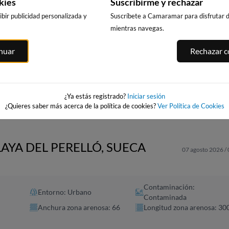
kies
Suscribirme y rechazar
bir publicidad personalizada y
Suscríbete a Camaramar para disfrutar de
mientras navegas.
A
PLAYA DE
PLAYA DE PO
PLAYA DE GANDIA
inuar
Rechazar co
ALBORAYA
DE FARNALS
29km · Gandía
33km · Pobla de
ia
26km · Saboya
Farnals
0.1 m
CHOPI
0.1 m
CHOPI
0.1 m
CHOPI
¿Ya estás registrado?
Iniciar sesión
¿Quieres saber más acerca de la política de cookies?
Ver Política de Cookies
LAYA DEL PERELLÓ, SUECA
07 agosto 2026 /
Contaminación:
Entorno: Urbano
Contaminada
Anchura zona arenosa: 66
Longitud zona arenosa: 30