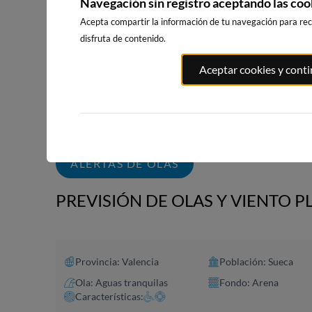
Navegación sin registro aceptando las coo
Acepta compartir la información de tu navegación para reci
disfruta de contenido.
PLAYA DEL
PLAYA DE
PLAYA DE L
Aceptar cookies y cont
CABAÑAL - LAS
MALVARROSA -
PATACONA
ARENAS
LAS ARENAS,
24km · Albora
VALENCIA
22km · Valencia
0.1 m
CHOPI
23km · Valencia
0.1 m
CHOPI
0.1 m
CHOPI
ALERTAS DE OLAS
PREVISIÓN DE OLAS Y VIENTO P
Provincia: Valencia
Población: Sueca
Ola: Aguas tranquilas
Fondo: Arena
Características: