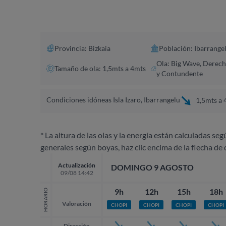
Provincia: Bizkaia
Población: Ibarrange
Ola: Big Wave, Derech
Tamaño de ola: 1,5mts a 4mts
y Contundente
Condiciones idóneas Isla Izaro, Ibarrangelu
1,5mts a 
* La altura de las olas y la energía están calculadas seg
generales según boyas, haz clic encima de la flecha de 
Actualización
DOMINGO 9 AGOSTO
09/08 14:42
9h
12h
15h
18h
HORARIO
Valoración
CHOPI
CHOPI
CHOPI
CHOPI
Dirección