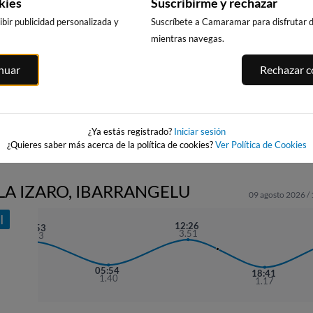
kies
Suscribirme y rechazar
bir publicidad personalizada y
Suscríbete a Camaramar para disfrutar de
mientras navegas.
PLAYA DE
AIA
ZUMAIA SAN
ALKOLEA / ARBE,
SANTIAGO - DEBA
inuar
Rechazar co
TELMO
MUTRIKU
ku
29km · Deba
36km
27km · Mutriku
0.7 m
CHOPI
0.7 m
0.7 m
CHOPI
CHOPI
¿Ya estás registrado?
Iniciar sesión
¿Quieres saber más acerca de la política de cookies?
Ver Política de Cookies
SLA IZARO, IBARRANGELU
09 agosto 2026 /
I
12:26
23:53
3.51
3.33
05:54
18:41
1.40
1.17