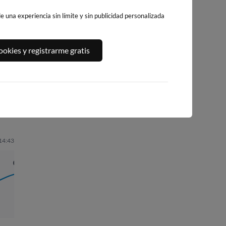
 una experiencia sin límite y sin publicidad personalizada
GETARIA
ZARAUTZ
ORIO
okies y registrarme gratis
40km · Getaria
43km · Zarautz
46km · Orio
0.0 m
CHOPI
0.8 m
0.5 m
CHOPI
CHOPI
 14:43
01:09
3.54