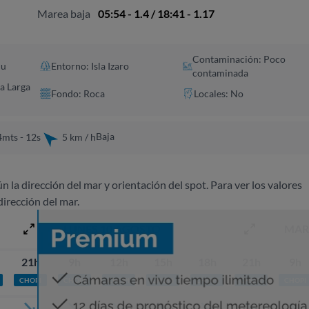
Marea baja
05:54 - 1.4 / 18:41 - 1.17
Contaminación: Poco
lu
Entorno: Isla Izaro
contaminada
a Larga
Fondo: Roca
Locales: No
Baja
4mts - 12s
5 km / h
ún la dirección del mar y orientación del spot. Para ver los valores
dirección del mar.
LUNES 10 AGOSTO
MAR
21h
9h
12h
15h
18h
21h
9h
CHOPI
CHOPI
CHOPI
CHOPI
CHOPI
CHOPI
CHOPI