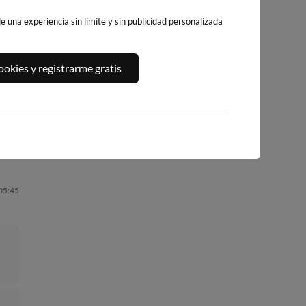
 una experiencia sin límite y sin publicidad personalizada
A,
PLAYA DEL
PLATJA DE
PLAYA DEL FORT
okies y registrarme gratis
ALGUER
LLEVANT - ELS
242km · Vinarós
236km · Ametlla de
PILONS
Mar
0.1 m
CHOPI
225km · Salou
0.1 m
CHOPI
0.1 m
CHOPI
 05:45