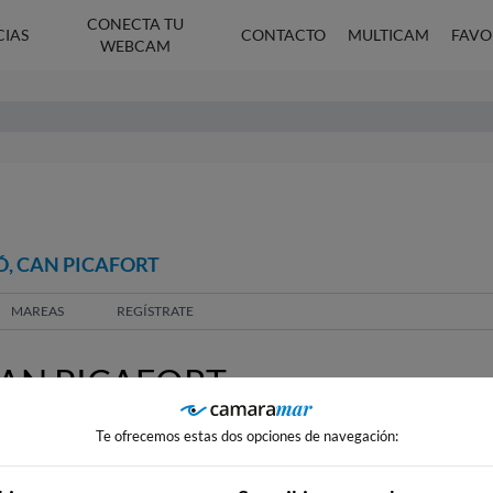
CONECTA TU
CIAS
CONTACTO
MULTICAM
FAVO
WEBCAM
Ó, CAN PICAFORT
MAREAS
REGÍSTRATE
AN PICAFORT
Te ofrecemos estas dos opciones de navegación: