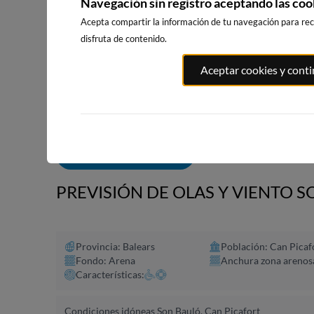
Navegación sin registro aceptando las coo
Acepta compartir la información de tu navegación para reci
disfruta de contenido.
PLAYA EL
PORT ANDRATX
PLAYA DE SITGES
Aceptar cookies y cont
MASNOU
71km · Andratx
200km · Sitges
204km · El M
0.1 m
CHOPI
0.1 m
CHOPI
ALERTAS DE OLAS
PREVISIÓN DE OLAS Y VIENTO S
Provincia: Balears
Población: Can Picaf
Fondo: Arena
Anchura zona arenos
Características:
Condiciones idóneas Son Bauló, Can Picafort