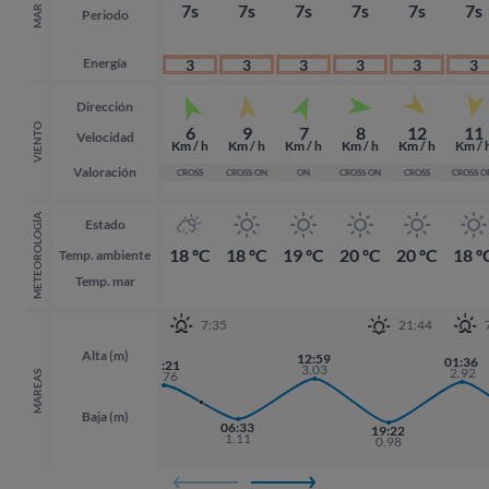
7s
7s
7s
7s
7s
7s
MAR
Periodo
Energía
3
3
3
3
3
3
Dirección
VIENTO
6
9
7
8
12
11
Velocidad
Km / h
Km / h
Km / h
Km / h
Km / h
Km / 
Valoración
CROSS
CROSS ON
ON
CROSS ON
CROSS
CROSS O
METEOROLOGÍA
Estado
18 ºC
18 ºC
19 ºC
20 ºC
20 ºC
18 º
Temp. ambiente
Temp. mar
7:35
21:44
Alta (m)
12:59
01:36
01:36
00:21
3.03
2.92
2.92
2.76
MAREAS
Baja (m)
18:07
06:33
19:22
19:22
1.17
1.11
0.98
0.98