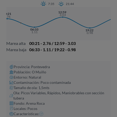
7:35
21:44
12:59
01
00:21
3.03
2.
2.76
06:33
19:22
1.11
0.98
Marea alta
00:21 - 2.76 / 12:59 - 3.03
Marea baja
06:33 - 1.11 / 19:22 - 0.98
Provincia: Pontevedra
Población: O Muíño
Entorno: Natural
Contaminación: Poco contaminada
Tamaño de ola: 1,5mts
Ola: Picos Variables, Rápidos, Maniobrables con sección
tubera
Fondo: Arena Roca
Locales: Pocos
Características: