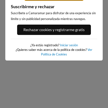
Suscribirme y rechazar
Suscríbete a Camaramar para disfrutar de una experiencia sin
límite y sin publicidad personalizada mientras navegas.
BAIONA_SANTA_MARTA
BAIONA
Rechazar cookies y registrarme gratis
27km · Baiona
27km · Baiona
0.0 m
CHOPI
0.0 m
CHOPI
¿Ya estás registrado?
Iniciar sesión
¿Quieres saber más acerca de la política de cookies?
Ver
Política de Cookies