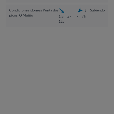
Condiciones idóneas Punta dos
Subiendo
5
picos, O Muíño
1,5mts -
km / h
12s