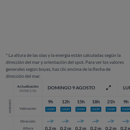
* La altura de las olas y la energía están calculadas según la
dirección del mar y orientación del spot. Para ver los valores
generales según boyas, haz clic encima de la flecha de
dirección del mar.
Actualización
DOMINGO 9 AGOSTO
LU
09/08 2:56
9h
12h
15h
18h
21h
9h
HORARIO
Valoración
CHOPI
CHOPI
CHOPI
CHOPI
CHOPI
CHOP
Dirección
0.2 m
0.2 m
0.2 m
0.2 m
0.2 m
0.2 
Altura