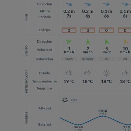
Dirección
0.2 m
0.2 m
0.1 m
0.1 m
Altura
7s
6s
6s
6s
MAR
Periodo
Energía
3
3
0
0
Dirección
VIENTO
1
2
5
10
Velocidad
Km / h
Km / h
Km / h
Km / h
Valoración
GLASS
ON SHORE
ON
ON
METEOROLOGÍA
Estado
19 ºC
18 ºC
18 ºC
18 ºC
Temp. ambiente
Temp. mar
7:32
Alta (m)
22:31
11:10
2.88
2.91
MAREAS
Baja (m)
04:48
17:3
1.22
1.2