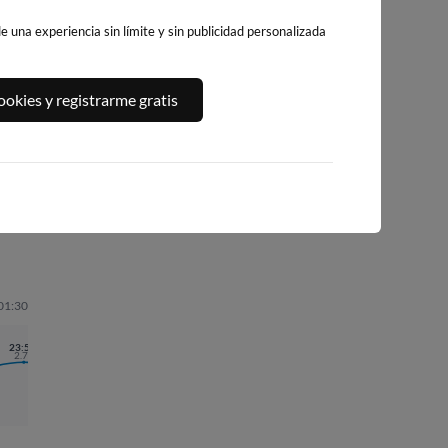
 una experiencia sin límite y sin publicidad personalizada
PLAYA CORÓN
PLAYA DE
PORTOSIN
RA
(VILANOVA DE
okies y registrarme gratis
CARNOTA
14km · Portosin
 Son
AROUSA),
19km · Carnota
VILANOVA DE
0.1 m
CHOPI
AROUSA
0.3 m
CHOPI
19km · Vilanova de
Arousa
0.0 m
CHOPI
 01:30
23:56
2.78
06:10
1.29