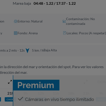
Marea baja
04:48 - 1.22 / 17:37 - 1.22
Contaminación: No
Son
Entorno: Natural
contaminada
 y
Fondo: Arena
Locales: Pocos (A respetar)
Baja Alta
mts a 2 mts - 12s
5 km / h
ún la dirección del mar y orientación del spot. Para ver los valores
dirección del mar.
SÁBADO 8 AGOSTO
DOM
21h
9h
12h
15h
18h
21h
9h
CHOPI
CHOPI
CHOPI
CHOPI
CHOPI
CHOPI
PLATO