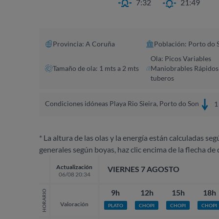
7:32
21:49
Provincia: A Coruña​
Población: Porto do 
Ola: Picos Variables
Tamaño de ola: 1 mts a 2 mts
Maniobrables Rápidos
tuberos
Condiciones idóneas Playa Rio Sieira, Porto do Son
1 
* La altura de las olas y la energía están calculadas seg
generales según boyas, haz clic encima de la flecha de 
Actualización
VIERNES 7 AGOSTO
06/08 20:34
9h
12h
15h
18h
HORARIO
Valoración
PLATO
CHOPI
CHOPI
CHOPI