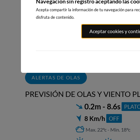
Navegación sin registro aceptando las coo
Acepta compartir la información de tu navegación para reci
disfruta de contenido.
PLAYA DA
PLAYA DE
PLAYA FURNAS
Aceptar cookies y cont
LADEIRA
BALIEIROS
1km · Porto do Son
8km · Corrubedo
9km · Ribeira
0.5 m
CHOPI
0.2 m
0.5 m
PLATO
CHOPI
ALERTAS DE OLAS
PREVISIÓN DE OLAS Y VIENTO PL
0.2m - 8.6s
PLAT
8 Km/h
OFF
Max. 22ºc - Min. 18ºc