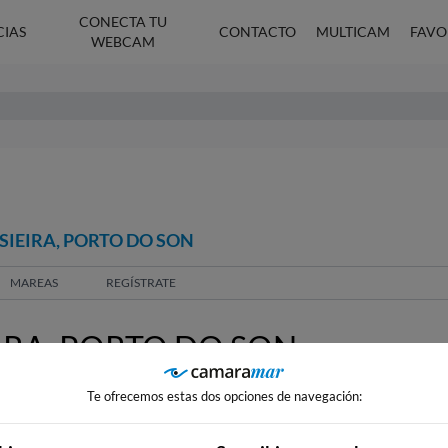
CONECTA TU
CIAS
CONTACTO
MULTICAM
FAVO
WEBCAM
SIEIRA, PORTO DO SON
MAREAS
REGÍSTRATE
IRA, PORTO DO SON
Te ofrecemos estas dos opciones de navegación: