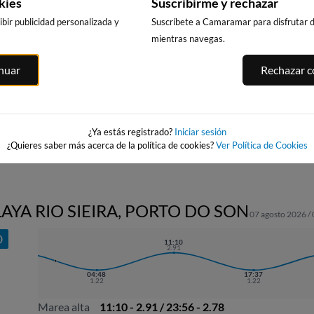
kies
Suscribirme y rechazar
bir publicidad personalizada y
Suscríbete a Camaramar para disfrutar de
mientras navegas.
PLAYA DO VILAR,
PLAYA DE
PLAYA AGUIEI
RIBEIRA
inuar
Rechazar co
COROSO
11km · Porto do
10km · Ribeira
10km · Ribeira
0.1 m
CHOPI
0.2 m
CHOPI
0.0 m
PLATO
¿Ya estás registrado?
Iniciar sesión
¿Quieres saber más acerca de la política de cookies?
Ver Política de Cookies
AYA RIO SIEIRA, PORTO DO SON
07 agosto 2026 /
O
22:31
11:10
2.88
2.91
04:48
17:37
1.22
1.22
Marea alta
11:10 - 2.91 / 23:56 - 2.78