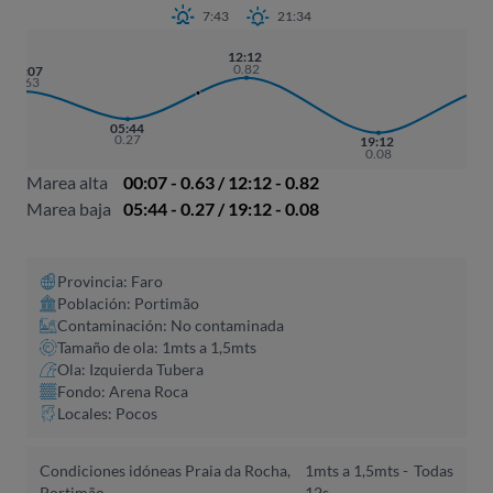
7:43
21:34
12:12
0.82
01
00:07
0.
0.63
05:44
0.27
19:12
0.08
Marea alta
00:07 - 0.63 / 12:12 - 0.82
Marea baja
05:44 - 0.27 / 19:12 - 0.08
Provincia: Faro
Población: Portimão
Contaminación: No contaminada
Tamaño de ola: 1mts a 1,5mts
Ola: Izquierda Tubera
Fondo: Arena Roca
Locales: Pocos
Condiciones idóneas Praia da Rocha,
1mts a 1,5mts -
Todas
Portimão
12s