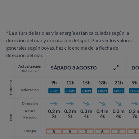
* La altura de las olas y la energía están calculadas según la
dirección del mar y orientación del spot. Para ver los valores
generales según boyas, haz clic encima de la flecha de
dirección del mar.
Actualización
SÁBADO 8 AGOSTO
DO
08/08 8:29
9h
12h
15h
18h
21h
9h
HORARIO
Valoración
CHOPI
CHOPI
CHOPI
CHOPI
CHOPI
PLATO
Dirección
0.2 m
0.2 m
0.3 m
0.4 m
0.3 m
0.2 
Altura
9s
9s
4s
4s
4s
7s
MAR
Periodo
Energía
5
5
2
6
2
3