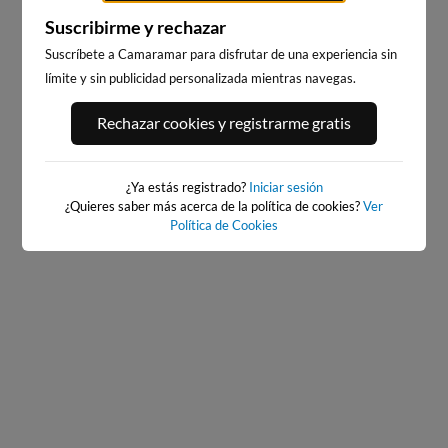
Suscribirme y rechazar
Suscríbete a Camaramar para disfrutar de una experiencia sin
límite y sin publicidad personalizada mientras navegas.
PLAYA DEL PALMAR, VEJER
BAIONA
Rechazar cookies y registrarme gratis
DE LA FRONTERA
556km · Baiona
241km · Vejer de la Frontera
0.1 m
CHOPI
0.2 m
PLATO
¿Ya estás registrado?
Iniciar sesión
¿Quieres saber más acerca de la política de cookies?
Ver
Política de Cookies