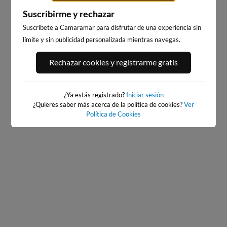
Suscribirme y rechazar
Suscríbete a Camaramar para disfrutar de una experiencia sin
límite y sin publicidad personalizada mientras navegas.
PORT ANDRATX
PLAYA DE SITGES
Rechazar cookies y registrarme gratis
85km · Andratx
228km · Sitges
0.1 m
CHOPI
¿Ya estás registrado?
Iniciar sesión
¿Quieres saber más acerca de la política de cookies?
Ver
Política de Cookies