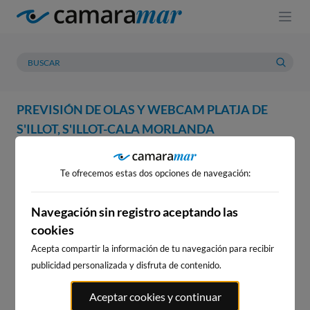
PREVISIÓN DE OLAS Y WEBCAM PLATJA DE
S'ILLOT, S'ILLOT-CALA MORLANDA
WEBCAM
PREVISIÓN
METEOROLOGÍA
MAREAS
Te ofrecemos estas dos opciones de navegación:
WEBCAM PLATJA DE S'ILLOT,
S'ILLOT-CALA MORLANDA
Navegación sin registro aceptando las
cookies
Acepta compartir la información de tu navegación para recibir
publicidad personalizada y disfruta de contenido.
WEBCAMS CERCANAS
Aceptar cookies y continuar