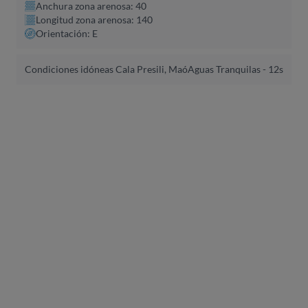
Anchura zona arenosa: 40
Longitud zona arenosa: 140
Orientación: E
Condiciones idóneas Cala Presili, Maó
Aguas Tranquilas - 12s