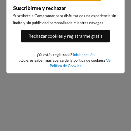
Suscribirme y rechazar
Suscríbete a Camaramar para disfrutar de una experiencia sin
límite y sin publicidad personalizada mientras navegas.
PORT ANDRATX
PLAYA EL MASNOU
168km · Andratx
233km · El Masnou
Rechazar cookies y registrarme gratis
0.0 m
PLATO
¿Ya estás registrado?
Iniciar sesión
¿Quieres saber más acerca de la política de cookies?
Ver
Política de Cookies