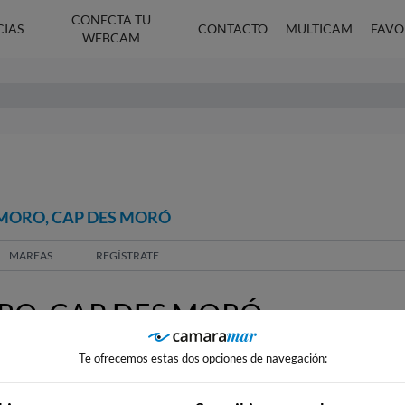
CONECTA TU
CIAS
CONTACTO
MULTICAM
FAVO
WEBCAM
 MORO, CAP DES MORÓ
MAREAS
REGÍSTRATE
RO, CAP DES MORÓ
Te ofrecemos estas dos opciones de navegación: