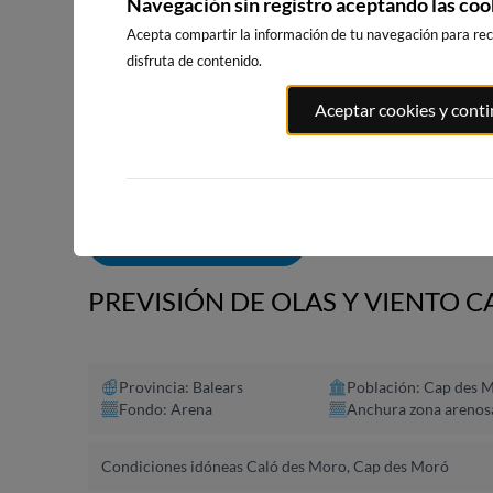
Navegación sin registro aceptando las coo
Acepta compartir la información de tu navegación para reci
disfruta de contenido.
PLAYA EL
PORT ANDRATX
PLAYA DE SITGES
Aceptar cookies y cont
MASNOU
68km · Andratx
241km · Sitges
250km · El M
0.1 m
CHOPI
0.1 m
CHOPI
ALERTAS DE OLAS
PREVISIÓN DE OLAS Y VIENTO 
Provincia: Balears
Población: Cap des 
Fondo: Arena
Anchura zona arenos
Condiciones idóneas Caló des Moro, Cap des Moró