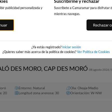
kies
Suscribirme y rechazar
bir publicidad personalizada y
Suscríbete a Camaramar para disfrutar de
mientras navegas.
CALA DELS
PLATJA LLARG
PUNTA PRIMA,
inuar
Rechazar co
LLENGUADETS,
SALOU
SALOU
SALOU
257km · Salou
asnou
256km · Salou
256km · Salou
0.1 m
0.1 m
CHOPI
CHOPI
0.1 m
CHOPI
¿Ya estás registrado?
Iniciar sesión
¿Quieres saber más acerca de la política de cookies?
Ver Política de Cookies
CALÓ DES MORO, CAP DES MORÓ
08 agosto 2026 /
Moró
Entorno: Natural
Ola: Oleaje Medio
a: 20
Longitud zona arenosa: 30
Orientación: W-NW