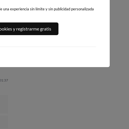
 una experiencia sin límite y sin publicidad personalizada
A,
PLAYA DE
PLATJA DE
PLAYA DEL FORTI
okies y registrarme gratis
BENICARLÓ
LLEVANT - ELS
259km · Vinarós
PILONS
260km · Benicarló
0.1 m
CHOPI
258km · Salou
0.1 m
CHOPI
0.1 m
CHOPI
 01:37