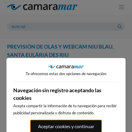
PREVISIÓN DE OLAS Y WEBCAM NIU BLAU,
SANTA EULÀRIA DES RIU
WEBCAM
PREVISIÓN
METEOROLOGÍA
MAREAS
Te ofrecemos estas dos opciones de navegación:
WEBCAM NIU BLAU, SANTA
EULÀRIA DES RIU
Navegación sin registro aceptando las
cookies
Acepta compartir la información de tu navegación para recibir
publicidad personalizada y disfruta de contenido.
WEBCAMS CERCANAS
Aceptar cookies y continuar