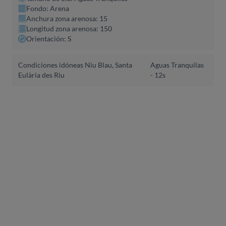
Fondo: Arena
Anchura zona arenosa: 15
Longitud zona arenosa: 150
Orientación: S
Condiciones idóneas Niu Blau, Santa
Aguas Tranquilas
Eulària des Riu
- 12s