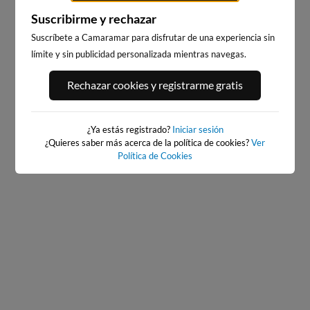
Suscribirme y rechazar
Suscríbete a Camaramar para disfrutar de una experiencia sin
límite y sin publicidad personalizada mientras navegas.
PORT ANDRATX
PLAYA DE LA GRAVA
Rechazar cookies y registrarme gratis
94km · Andratx
121km · Xàbia-Jávea
0.1 m
CHOPI
¿Ya estás registrado?
Iniciar sesión
¿Quieres saber más acerca de la política de cookies?
Ver
Política de Cookies