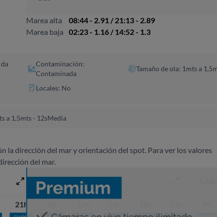
Marea alta
08:44 - 2.91 / 21:13 - 2.89
Marea baja
02:23 - 1.16 / 14:52 - 1.3
 da
Contaminación:
Tamaño de ola: 1mts a 1,5
Contaminada
Locales: No
s a 1,5mts - 12s
Media
ún la dirección del mar y orientación del spot. Para ver los valores
dirección del mar.
VIERNES 7 AGOSTO
SÁB
21h
9h
12h
15h
18h
21h
9h
CHOPI
CHOPI
CHOPI
CHOPI
CHOPI
CHOPI
PLATO