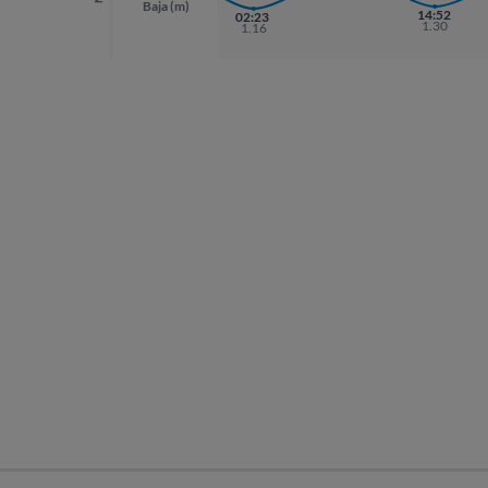
Baja (m)
14:52
02:23
1.30
1.16