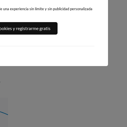
 una experiencia sin límite y sin publicidad personalizada
PLAYA DE LA
YA
PLAYA DE AGRELO
PLAYA DE AGUETE
okies y registrarme gratis
LANZADA
A
363km · Bueu
368km · Marin
(NOALLA)
)
0.0 m
0.0 m
CHOPI
CHOPI
374km · Sanxenxo
ña
0.2 m
CHOPI
/
03:30
1.29