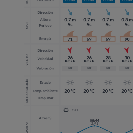
Dirección
0.7 m
0.7 m
0.7 m
0.8 m
Altura
9s
9s
9s
9s
MAR
Periodo
Energía
71
69
69
90
Dirección
VIENTO
26
26
28
30
Velocidad
Km / h
Km / h
Km / h
Km / h
Valoración
OFF
OFF
OFF
OFF
METEOROLOGÍA
Estado
20 ºC
20 ºC
20 ºC
20 ºC
Temp. ambiente
Temp. mar
7:41
Alta (m)
20:07
08:44
3.05
2.91
MAREAS