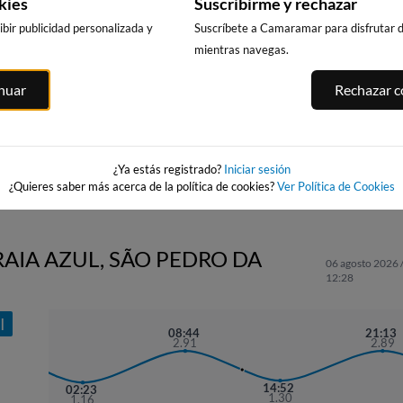
kies
Suscribirme y rechazar
bir publicidad personalizada y
Suscríbete a Camaramar para disfrutar de
mientras navegas.
ATOS -
PLAYA DE
PUERTO DE
WEBCAM PLA
inuar
Rechazar co
RODEIRA
CANGAS
DE MENDUIÑ
(CANGAS DO
(RÍA DE ALDAN
án
355km · Cangas
MORRAZO)
358km · Mendui
0.0 m
CHOPI
355km · Cangas
0.0 m
CHOPI
0.0 m
CHOPI
¿Ya estás registrado?
Iniciar sesión
¿Quieres saber más acerca de la política de cookies?
Ver Política de Cookies
RAIA AZUL, SÃO PEDRO DA
06 agosto 2026 
12:28
I
08:44
21:13
2.91
2.89
14:52
02:23
1.30
1.16