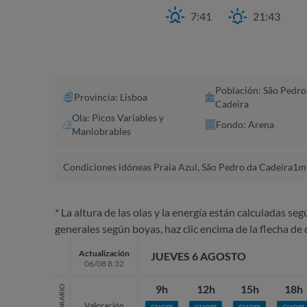
7:41
21:43
Población: São Pedro
Provincia: Lisboa
Cadeira
Ola: Picos Variables y
Fondo: Arena
Maniobrables
Condiciones idóneas Praia Azul, São Pedro da Cadeira
1mt
* La altura de las olas y la energía están calculadas seg
generales según boyas, haz clic encima de la flecha de 
Actualización
JUEVES 6 AGOSTO
06/08 8:32
9h
12h
15h
18h
HORARIO
Valoración
CHOPI
CHOPI
CHOPI
CHOPI