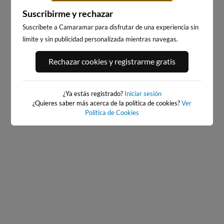
Suscribirme y rechazar
Suscríbete a Camaramar para disfrutar de una experiencia sin
límite y sin publicidad personalizada mientras navegas.
PORT ANDRATX
PLAYA DEL FORTI
Rechazar cookies y registrarme gratis
3km · Andratx
190km · Vinarós
0.1 m
PLATO
¿Ya estás registrado?
Iniciar sesión
¿Quieres saber más acerca de la política de cookies?
Ver
Política de Cookies