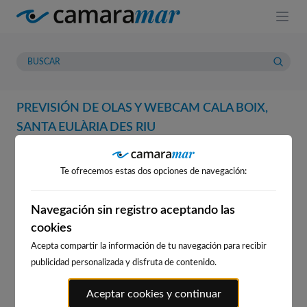
PREVISIÓN DE OLAS Y WEBCAM CALA BOIX,
SANTA EULÀRIA DES RIU
WEBCAM
PREVISIÓN
METEOROLOGÍA
MAREAS
Te ofrecemos estas dos opciones de navegación:
WEBCAM CALA BOIX, SANTA
EULÀRIA DES RIU
Navegación sin registro aceptando las
cookies
Acepta compartir la información de tu navegación para recibir
publicidad personalizada y disfruta de contenido.
WEBCAMS CERCANAS
Aceptar cookies y continuar