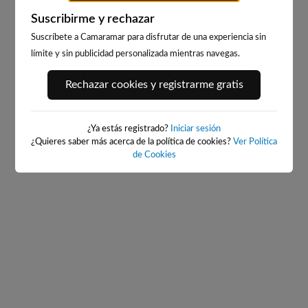
Suscribirme y rechazar
Suscríbete a Camaramar para disfrutar de una experiencia sin
límite y sin publicidad personalizada mientras navegas.
PORT ANDRATX
PLAYA DE LA GRAVA
Rechazar cookies y registrarme gratis
88km · Andratx
126km · Xàbia-Jávea
0.1 m
CHOPI
¿Ya estás registrado?
Iniciar sesión
¿Quieres saber más acerca de la política de cookies?
Ver Política
de Cookies