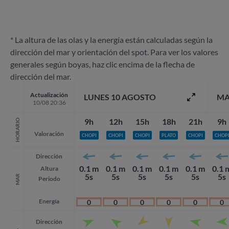
* La altura de las olas y la energía están calculadas según la
dirección del mar y orientación del spot. Para ver los valores
generales según boyas, haz clic encima de la flecha de
dirección del mar.
Actualización
LUNES 10 AGOSTO
MA
10/08 20:36
9h
12h
15h
18h
21h
9h
HORARIO
Valoración
CHOPI
CHOPI
CHOPI
PLATO
CHOPI
CHOP
Dirección
0.1 m
0.1 m
0.1 m
0.1 m
0.1 m
0.1 
Altura
5s
5s
5s
5s
5s
5s
MAR
Periodo
Energía
0
0
0
0
0
0
Dirección