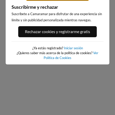
Suscribirme y rechazar
Suscríbete a Camaramar para disfrutar de una experiencia sin
límite y sin publicidad personalizada mientras navegas.
PLAYA DEL CURA,
PLAYA DE LOS LOCOS,
Rechazar cookies y registrarme gratis
TORREVIEJA
TORREVIEJA
68km · Torrevieja
69km · Torrevieja
0.1 m
0.1 m
CHOPI
CHOPI
¿Ya estás registrado?
Iniciar sesión
¿Quieres saber más acerca de la política de cookies?
Ver
Política de Cookies