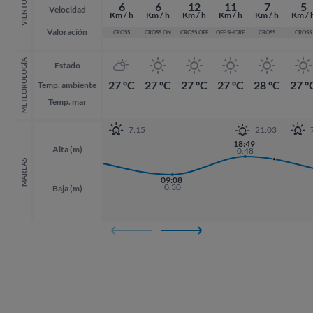
VIENTO
6
6
12
11
7
5
Velocidad
Km / h
Km / h
Km / h
Km / h
Km / h
Km / 
Valoración
CROSS
CROSS ON
CROSS OFF
OFF SHORE
CROSS
CROSS
METEOROLOGÍA
Estado
27 ºC
27 ºC
27 ºC
27 ºC
28 ºC
27 º
Temp. ambiente
Temp. mar
7:15
21:03
18:49
18:49
18:13
Alta (m)
0.48
0.48
0.46
MAREAS
09:08
0.30
Baja (m)