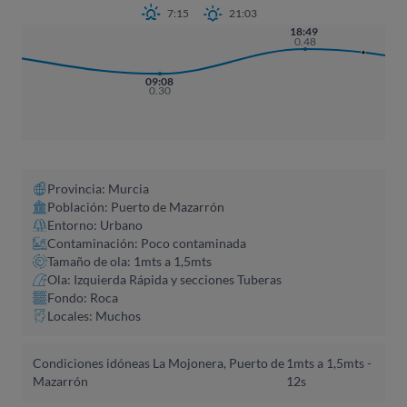
7:15
21:03
18:49
0.48
09:08
0.30
Provincia: Murcia
Población: Puerto de Mazarrón
Entorno: Urbano
Contaminación: Poco contaminada
Tamaño de ola: 1mts a 1,5mts
Ola: Izquierda Rápida y secciones Tuberas
Fondo: Roca
Locales: Muchos
Condiciones idóneas La Mojonera, Puerto de
1mts a 1,5mts -
Mazarrón
12s