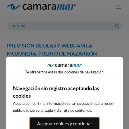
PREVISIÓN DE OLAS Y WEBCAM LA
MOJONERA, PUERTO DE MAZARRÓN
WEBCAM
PREVISIÓN
METEOROLOGÍA
MAREAS
Te ofrecemos estas dos opciones de navegación:
WEBCAM LA MOJONERA,
PUERTO DE MAZARRÓN
Navegación sin registro aceptando las
cookies
Acepta compartir la información de tu navegación para recibir
publicidad personalizada y disfruta de contenido.
WEBCAMS CERCANAS
Aceptar cookies y continuar