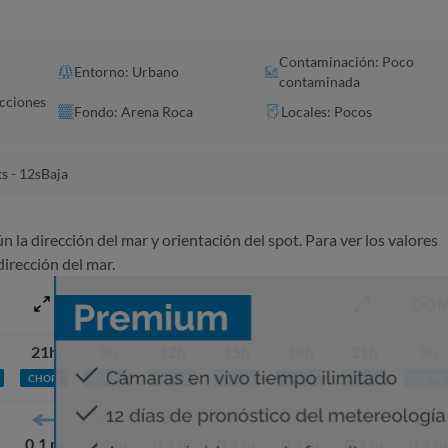
Contaminación: Poco
Entorno: Urbano
contaminada
ecciones
Fondo: Arena Roca
Locales: Pocos
s - 12s
Baja
ún la dirección del mar y orientación del spot. Para ver los valores
dirección del mar.
SÁBADO 8 AGOSTO
DOM
21h
9h
12h
15h
18h
21h
9h
CHOPI
CHOPI
CHOPI
PLATO
CHOPI
PLATO
CHOPI
0.1 m
0.1 m
0.1 m
0.1 m
0.1 m
0.1 m
0.1 m