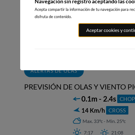
Navegación sin registro aceptando las coo
Acepta compartir la información de tu navegación para reci
disfruta de contenido.
PLAYA DEL CURA,
PLAYA DE LOS
LA MATA, 
Aceptar cookies y cont
TORREVIEJA
LOCOS,
DE POLO-
TORREVIEJA
PINOMAR
185km · Torrevieja
191km · Lom
186km · Torrevieja
Polo-Pinomar
0.0 m
CHOPI
0.0 m
CHOPI
0.0 m
CHOPI
ALERTAS DE OLAS
PREVISIÓN DE OLAS Y VIENTO PI
0.1m - 2.4s
CHOP
14 Km/h
CROSS
Max. 33ºc - Min. 25ºc
7:17
21:08