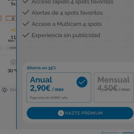
5s
5s
5s
4s
4s
4s
5s
0
0
0
0
0
0
0
11
10
10
3
2
4
13
Km / h
Km / h
Km / h
Km / h
Km / h
Km / h
Km / h
CROSS
CROSS OFF
CROSS OFF
GLASS
CROSS ON
GLASS
CROSS ON
30 ºC
26 ºC
25 ºC
25 ºC
25 ºC
30 ºC
26 ºC
21:08
7:18
21:07
7: