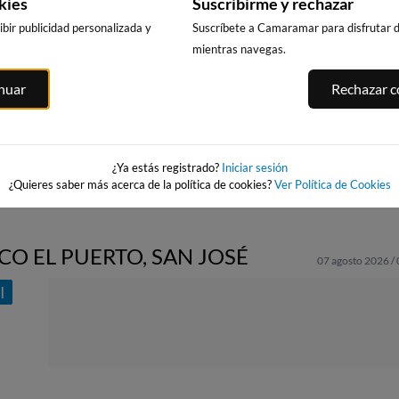
kies
Suscribirme y rechazar
bir publicidad personalizada y
Suscríbete a Camaramar para disfrutar de
mientras navegas.
LOMAS
PLAYA DE LA
PLAYA EL
PLATJA CENT
inuar
Rechazar co
ROQUETA
CAMPELLO
LA VILA JOIO
197km · Guardamar
239km · El Campello
254km · Villajoy
del Segura
as de
0.1 m
CHOPI
0.0 m
CHOPI
¿Ya estás registrado?
Iniciar sesión
¿Quieres saber más acerca de la política de cookies?
Ver Política de Cookies
CO EL PUERTO, SAN JOSÉ
07 agosto 2026 /
I