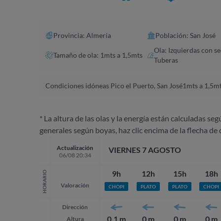
Provincia: Almería
Población: San José
Ola: Izquierdas con s
Tamaño de ola: 1mts a 1,5mts
Tuberas
Condiciones idóneas Pico el Puerto, San José
1mts a 1,5mt
* La altura de las olas y la energía están calculadas seg
generales según boyas, haz clic encima de la flecha de 
Actualización
VIERNES 7 AGOSTO
06/08 20:34
9h
12h
15h
18h
HORARIO
Valoración
CHOPI
PLATO
PLATO
CHOPI
Dirección
0.1 m
0 m
0 m
0 m
Altura