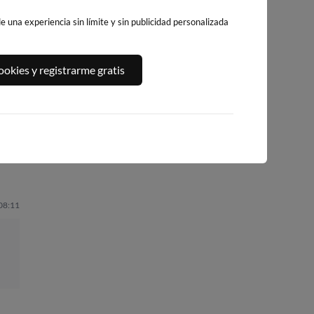
 una experiencia sin límite y sin publicidad personalizada
RO
PLAYA DE
LA PLAYA DE
PLAYA DE LA
okies y registrarme gratis
SA
LEVANTE
L'ALBIR
RODA
BENIDORM
osa
270km · l'Alfàs del Pi
273km · Altea
264km · Benidorm
0.1 m
0.1 m
CHOPI
CHOPI
0.1 m
CHOPI
 08:11