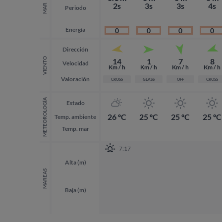
2s
3s
3s
4s
MAR
Periodo
Energía
0
0
0
0
Dirección
VIENTO
14
1
7
8
Velocidad
Km / h
Km / h
Km / h
Km / h
Valoración
CROSS
GLASS
OFF
CROSS
METEOROLOGÍA
Estado
26 ºC
25 ºC
25 ºC
25 ºC
Temp. ambiente
Temp. mar
7:17
Alta (m)
MAREAS
Baja (m)