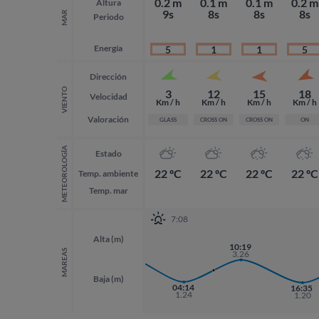
0.2 m
0.1 m
0.1 m
0.2 m
Altura
9s
8s
8s
8s
MAR
Periodo
Energía
5
1
1
5
Dirección
VIENTO
3
12
15
18
Velocidad
Km / h
Km / h
Km / h
Km / h
Valoración
GLASS
CROSS ON
CROSS ON
ON
METEOROLOGÍA
Estado
22 ºC
22 ºC
22 ºC
22 ºC
Temp. ambiente
Temp. mar
7:08
Alta (m)
21:57
10:19
3.58
MAREAS
3.26
Baja (m)
04:14
16:35
1.24
1.20