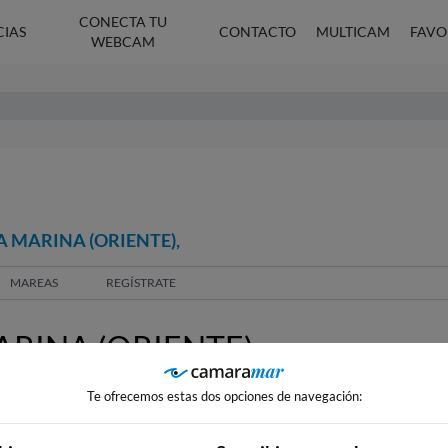
CONECTA TU
CIAS
CONTACTO
MULTICAM
FAVO
WEBCAM
A MARINA (ORIENTE),
MAREAS
REGÍSTRATE
RINA (ORIENTE),
Te ofrecemos estas dos opciones de navegación: