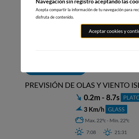
Navegación sin registro aceptando las coo
Acepta compartir la información de tu navegación para reci
disfruta de contenido.
ATXABIRIBIL
PLAYA DE EL RIS
EL BRUSCO
Aceptar cookies y cont
SOPELANA
15km · Arnuero
19km · Noja
59km · Sopel
0.6 m
0.6 m
PEQUEÑO
PEQUEÑO
0.5 m
CHOPI
ALERTAS DE OLAS
PREVISIÓN DE OLAS Y VIENTO IS
0.2m - 8.7s
PLAT
3 Km/h
GLASS
Max. 22ºc - Min. 22ºc
7:08
21:31