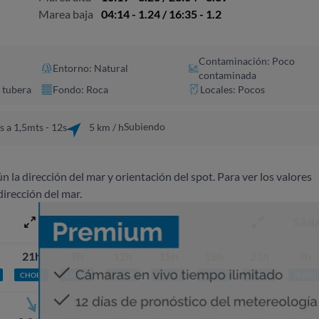
Marea baja
04:14 - 1.24 / 16:35 - 1.2
Contaminación: Poco
Entorno: Natural
contaminada
y tubera
Fondo: Roca
Locales: Pocos
Subiendo
 a 1,5mts - 12s
5 km / h
ún la dirección del mar y orientación del spot. Para ver los valores
dirección del mar.
VIERNES 7 AGOSTO
SÁB
21h
9h
12h
15h
18h
21h
9h
CHOPI
CHOPI
CHOPI
CHOPI
CHOPI
CHOPI
PLATO