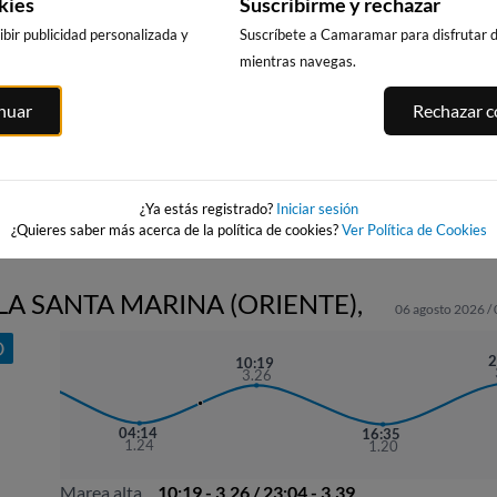
kies
Suscribirme y rechazar
bir publicidad personalizada y
Suscríbete a Camaramar para disfrutar de
mientras navegas.
SATURRARAN
MUTRIKU KAIA
 -
ALKOLEA / AR
inuar
Rechazar co
MUTRIKU
107km · Mutriku
110km · Mutriku
ana
111km · Mutrik
0.0 m
0.0 m
CHOPI
CHOPI
0.7 m
CHOPI
¿Ya estás registrado?
Iniciar sesión
¿Quieres saber más acerca de la política de cookies?
Ver Política de Cookies
LA SANTA MARINA (ORIENTE),
06 agosto 2026 /
O
21:57
2
10:19
3.58
3.26
04:14
16:35
1.24
1.20
Marea alta
10:19 - 3.26 / 23:04 - 3.39