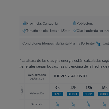
Provincia: Cantabria
Población:
Tamaño de ola: 1mts a 1,5mts
Ola: Izquierda corta 
Condiciones idóneas Isla Santa Marina (Oriente),
1mts
* La altura de las olas y la energía están calculadas seg
generales según boyas, haz clic encima de la flecha de 
Actualización
JUEVES 6 AGOSTO
06/08 3:04
9h
12h
15h
18h
HORARIO
Valoración
PLATO
CHOPI
CHOPI
CHOPI
Dirección