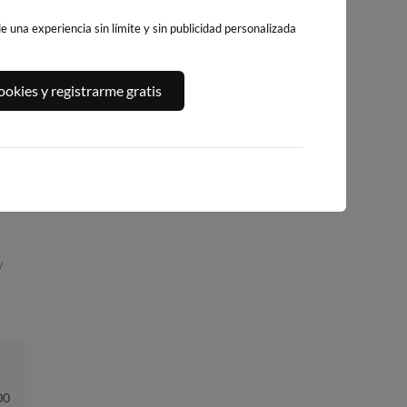
 una experiencia sin límite y sin publicidad personalizada
PLATJA CENTRO
PLAYA EL
PLAYA DE GANDIA
okies y registrarme gratis
LA VILA JOIOSA
CAMPELLO
137km · Gandía
146km · Villajoyosa
161km · El Campel
0.0 m
CHOPI
rm
0.1 m
CHOPI
/
00