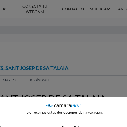
CONECTA TU
CIAS
CONTACTO
MULTICAM
FAVO
WEBCAM
, SANT JOSEP DE SA TALAIA
MAREAS
REGÍSTRATE
ANT JOSEP DE SA TALAIA
Te ofrecemos estas dos opciones de navegación: