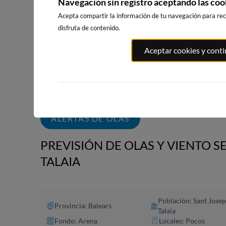
Navegación sin registro aceptando las coo
Acepta compartir la información de tu navegación para reci
disfruta de contenido.
PLAYA DE LA
PLAYA DE L
PORT ANDRATX
Aceptar cookies y cont
GRAVA
RODA
116km · Andratx
105km · Xàbia-Jávea
128km · Alte
0.1 m
0.1 m
CHOPI
CHOPI
ALERTAS DE OLAS
PREVISIÓN DE OLAS Y VIENTO SE
TALAIA
Población: Sant Josep
Provincia: Balears
Talaia
Fondo: Arena
Locales: Pocos