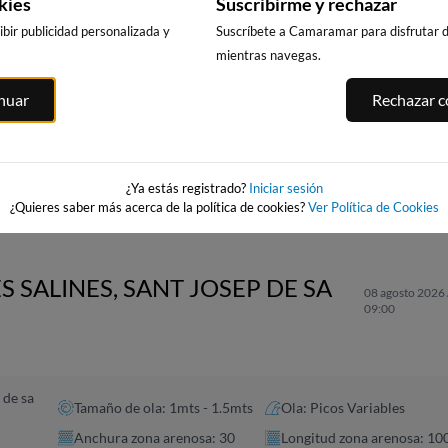
kies
Suscribirme y rechazar
bir publicidad personalizada y
Suscríbete a Camaramar para disfrutar de
mientras navegas.
LA PLAYA DE
A
PLAYA DE
PLAYA DE PILES
inuar
Rechazar co
L'ALBIR
LEVANTE
130km · Piles
BENIDORM
129km · l'Alfàs del Pi
a
0.0 m
CHOPI
135km · Benido
0.1 m
CHOPI
0.1 m
CHOPI
¿Ya estás registrado?
Iniciar sesión
¿Quieres saber más acerca de la política de cookies?
Ver Política de Cookies
S SALINES, SANT JOSEP DE SA
08 agosto 2026 
09:00
 de sa
Tamaño de ola: 1mts - 1.5mts
Ola: Picos Variables
Anchura zona arenosa: 30
Longitud zona arenosa: 10